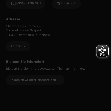
(+352) 42 39 39 1
info@cc.lu
Adresse
Chambre de commerce
7, rue Alcide de Gasperi
L-1615 Luxembourg-Kirchberg
Anfahrt
Bleiben Sie informiert
Bleiben Sie über Ihre bevorzugten Themen informiert.
In den Newsletter einschreiben