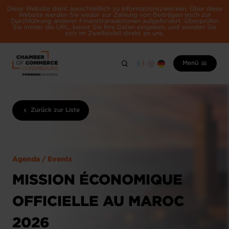
Diese Website dient ausschließlich zu Informationszwecken. Über diese
Website werden Sie weder zur Zahlung von Beiträgen noch zur
Durchführung anderer Finanztransaktionen aufgefordert. Überprüfen
Sie immer die URL, bevor Sie Ihre Daten eingeben, und wenden Sie
sich im Zweifelsfall direkt an uns.
Menü
Zurück zur Liste
Agenda / Events
MISSION ÉCONOMIQUE
OFFICIELLE AU MAROC
2026