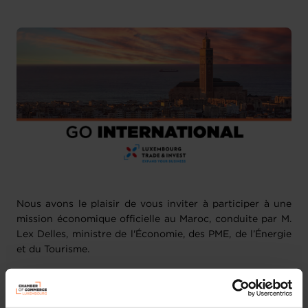
Nous avons le plaisir de vous inviter à participer à une
mission économique officielle au Maroc, conduite par M.
Lex Delles, ministre de l'Économie, des PME, de l’Énergie
et du Tourisme.
Cette mission s'inscrit dans un contexte marqué par une
intensification des investissements publics et privés au