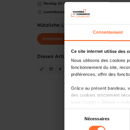
Montag 24 Mär 2025
Luxembourg Chamber of Commerce
Nützliche Links
Consentement
Anmelden
Ce site internet utilise des 
Diesen Artikel teilen
Nous utilisons des cookies p
fonctionnement du site, recon
préférences, offrir des foncti
Grâce au présent bandeau, vo
des cookies strictement néce
sous l’onglet « Détails » ci-d
Sélection
Il est précisé que la navigati
Nécessaires
du
sociaux, sauvegarde des préfé
consentement