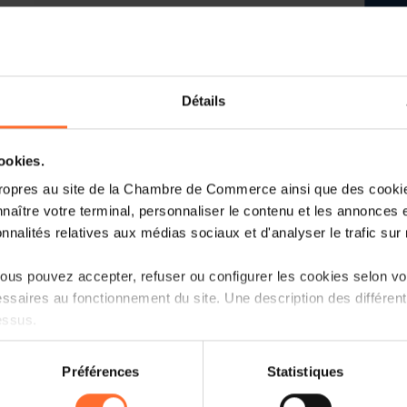
Détails
Journée de l'Economie
cookies.
AI Technologies - Overhyped, imperat
ropres au site de la Chambre de Commerce ainsi que des cookies
naître votre terminal, personnaliser le contenu et les annonces 
Monday 24 March 2025 - Luxembourg
onnalités relatives aux médias sociaux et d'analyser le trafic sur n
Artificial Intelligence (AI) has sign
us pouvez accepter, refuser ou configurer les cookies selon vos
remarkable developments across variou
ssaires au fonctionnement du site. Une description des différen
sparked a global dialogue, with opinio
essus.
to cautious scepticism.
on sur le site et certaines fonctionnalités (ex : lecture de vidéos,
AI technologies are reshaping industr
Préférences
Statistiques
rences de lecture vidéo, personnalisation de l’affichage du site
with their influence steadily growin