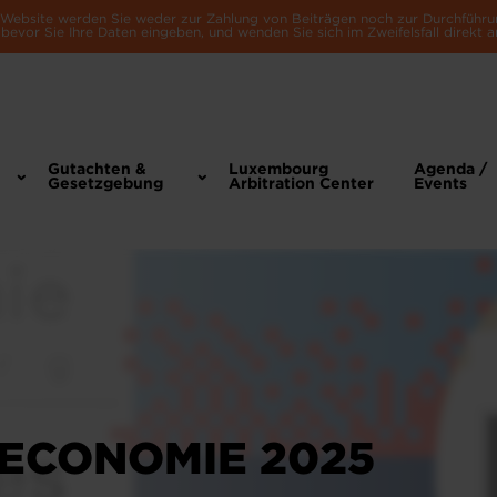
e Website werden Sie weder zur Zahlung von Beiträgen noch zur Durchführu
bevor Sie Ihre Daten eingeben, und wenden Sie sich im Zweifelsfall direkt a
Gutachten &
Luxembourg
Agenda /
Gesetzgebung
Arbitration Center
Events
'ECONOMIE 2025