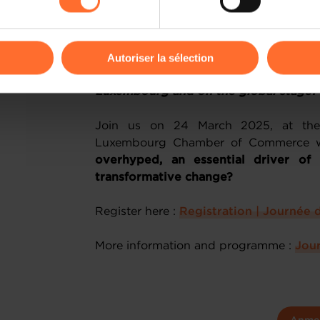
kies ou des cookies non nécessaires.
technologies continue to expand, they a
true impact on businesses and econom
odifier ou retirer votre consentement à tout moment en cliquant su
growth and innovation? Is Luxembourg
Autoriser la sélection
emerging tech ecosystem, well positi
potential? What does the future ho
ions sur la manière dont nous utilisons lescookies et sommes 
Luxembourg and on the global stage?
onsulter notre
Charte d’usage des cookies
et notre
Politique 
Join us on 24 March 2025, at the
Luxembourg Chamber of Commerce whe
overhyped, an essential driver of 
transformative change?
Register here :
Registration | Journée 
More information and programme :
Jou