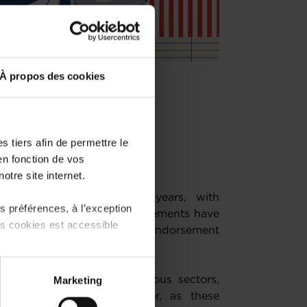
À propos des cookies
ive or real opportunity?
 tiers afin de permettre le
en fonction de vos
 Chamber of Commerce
otre site internet.
ificantly evolved in recent years, with
 préférences, à l’exception
s fields. These rapid advancements have
ts cookies est accessible
ns ranging from enthusiastic endorsement
 partage sur les réseaux
ies and transforming numerous sectors,
Marketing
) peuvent être affectées en
g in everyday life. However, as these