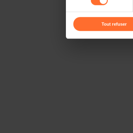
cas de refus de tous les coo
Vous avez la possibilité de m
gauche de chaque page.
Tout refuser
Pour de plus amples informat
personnelles, vous pouvez c
personnelles
.