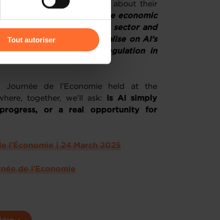
lso raise critical questions about their
ies.
Does AI genuinely drive economic
r l’icône flottante en bas à
, with its strong financial sector and
Tout autoriser
oned to explore and capitalise on AI's
ld for AI adoption and regulation in
amenés à traiter vos données
de protection des données
 Journée de l’Economie held at the
re, together, we’ll ask:
Is AI simply
progress, or a real opportunity for
de l'Économie | 24 March 2025
rnée de l'Economie