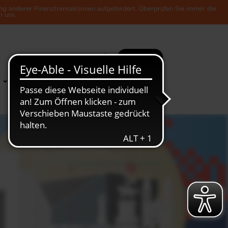
ng anderer Finanztransaktionen aufgefordert. Überprüfen Sie immer die
n uns.
Suche
Mehr
News &
Die Luxemburger
Publikationen
Wirtschaft