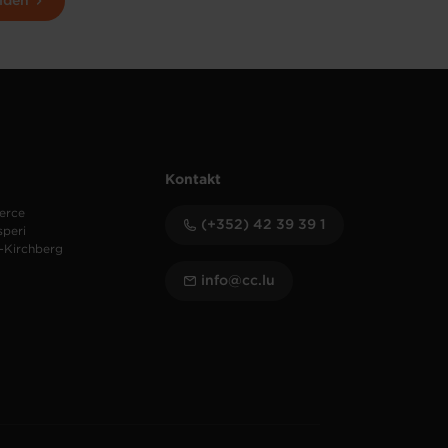
lden
Kontakt
erce
(+352) 42 39 39 1
speri
-Kirchberg
info@cc.lu