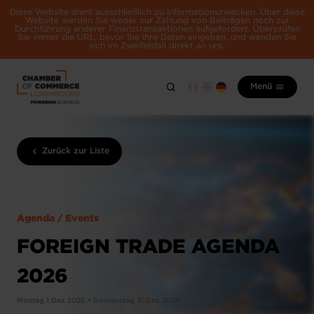
Diese Website dient ausschließlich zu Informationszwecken. Über diese
Website werden Sie weder zur Zahlung von Beiträgen noch zur
Durchführung anderer Finanztransaktionen aufgefordert. Überprüfen
Sie immer die URL, bevor Sie Ihre Daten eingeben, und wenden Sie
sich im Zweifelsfall direkt an uns.
Menü
Zurück zur Liste
Agenda / Events
FOREIGN TRADE AGENDA
2026
Montag 1 Dez 2025 > Donnerstag 31 Dez 2026