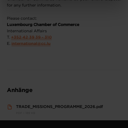
Charte d’usage des cookies
et notre
Politique de
for any further information.
protection des données personnelles
.
Please contact:
Luxembourg Chamber of Commerce
International Affairs
T.
+352 42 39 39 - 310
E.
international@cc.lu
Anhänge
TRADE_MISSIONS_PROGRAMME_2026.pdf
PDF • 189 KB