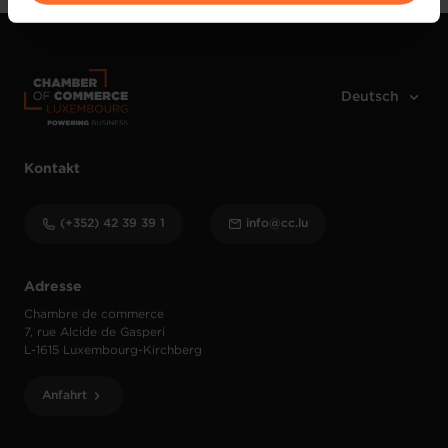
vos données personnelles, vous pouvez consulter notre
Charte d’usage des cookies
et notre
Politique de
protection des données personnelles
.
Kontakt
(+352) 42 39 39 1
info@cc.lu
Adresse
Chambre de commerce
7, rue Alcide de Gasperi
L-1615 Luxembourg-Kirchberg
Anfahrt