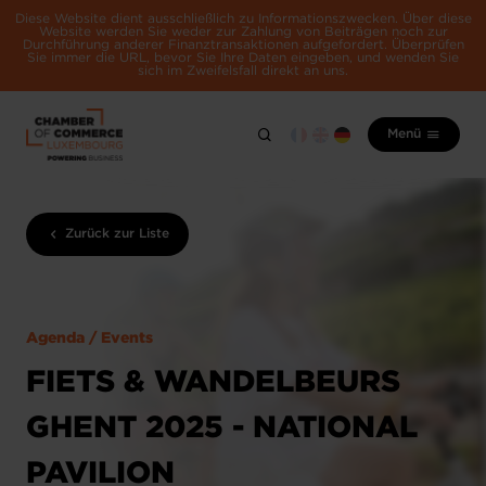
Diese Website dient ausschließlich zu Informationszwecken. Über diese
Website werden Sie weder zur Zahlung von Beiträgen noch zur
Durchführung anderer Finanztransaktionen aufgefordert. Überprüfen
Sie immer die URL, bevor Sie Ihre Daten eingeben, und wenden Sie
sich im Zweifelsfall direkt an uns.
Menü
Zurück zur Liste
Agenda / Events
FIETS & WANDELBEURS
GHENT 2025 - NATIONAL
PAVILION