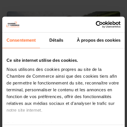
Consentement
Détails
À propos des cookies
Ce site internet utilise des cookies.
Nous utilisons des cookies propres au site de la
Chambre de Commerce ainsi que des cookies tiers afin
de permettre le fonctionnement du site, reconnaître votre
terminal, personnaliser le contenu et les annonces en
fonction de vos préférences, offrir des fonctionnalités
Luxembourg for Tourism GIE
invites you to participate in
relatives aux médias sociaux et d'analyser le trafic sur
the national pavilion during the
Fiets en Wandelbeurs
notre site internet.
which will take place in Ghent (B) on
1 and 2
March 2025
.
Grâce au présent bandeau, vous pouvez accepter,