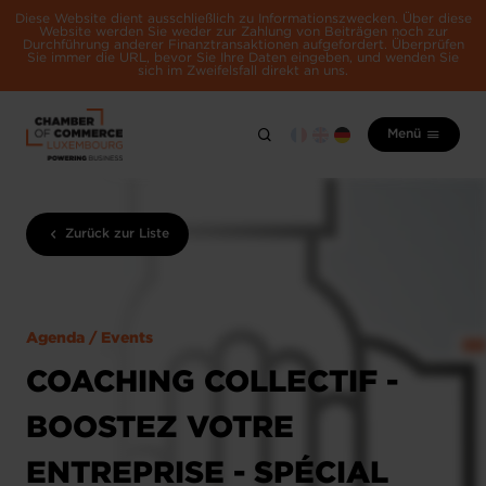
Diese Website dient ausschließlich zu Informationszwecken. Über diese
Website werden Sie weder zur Zahlung von Beiträgen noch zur
Durchführung anderer Finanztransaktionen aufgefordert. Überprüfen
Sie immer die URL, bevor Sie Ihre Daten eingeben, und wenden Sie
sich im Zweifelsfall direkt an uns.
Menü
Zurück zur Liste
Agenda / Events
COACHING COLLECTIF -
BOOSTEZ VOTRE
ENTREPRISE - SPÉCIAL