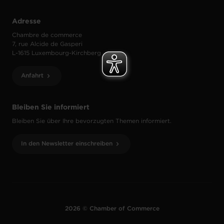
Adresse
Chambre de commerce
7, rue Alcide de Gasperi
L-1615 Luxembourg-Kirchberg
Anfahrt
Bleiben Sie informiert
Bleiben Sie über Ihre bevorzugten Themen informiert.
In den Newsletter einschreiben
2026 © Chamber of Commerce