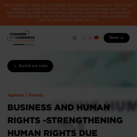
Diese Website dient ausschließlich zu Informationszwecken. Über diese
Website werden Sie weder zur Zahlung von Beiträgen noch zur
Durchführung anderer Finanztransaktionen aufgefordert. Überprüfen
Sie immer die URL, bevor Sie Ihre Daten eingeben, und wenden Sie
sich im Zweifelsfall direkt an uns.
Menü
Zurück zur Liste
Agenda / Events
BUSINESS AND HUMAN
RIGHTS -STRENGTHENING
HUMAN RIGHTS DUE