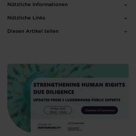
Nützliche Informationen
Dienstag 19 Mai 2026
Nützliche Links
10h30-12h00
Chambre de Commerce
Diesen Artikel teilen
Anmelden
Englisch