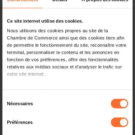
Max Mousel
from the
Commission Consultative des
Droits de l’Homme (CCDH)
will introduce the role of the
CCDH and present the main findings of its Fifth Report
Ce site internet utilise des cookies.
on Human Trafficking in Luxembourg.
Nous utilisons des cookies propres au site de la
Chambre de Commerce ainsi que des cookies tiers afin
The programme will conclude with
Vincent Tavakelian
de permettre le fonctionnement du site, reconnaître votre
from the
INDR
who will present the
ESR label
and its role
terminal, personnaliser le contenu et les annonces en
in supporting corporate sustainability practices.
fonction de vos préférences, offrir des fonctionnalités
relatives aux médias sociaux et d'analyser le trafic sur
PROGRAMME
notre site internet.
Introduction
| House of Sustainability, Chamber of
Grâce au présent bandeau, vous pouvez accepter,
Commerce | Sabrina Kohn
refuser ou configurer les cookies selon vos préférences,
Sélection
à l’exception des cookies strictement nécessaires au
OECD National Contact Point for Responsible Business
Nécessaires
du
Conduct of Luxembourg (LuxNCP)
| Basak Baglayan
fonctionnement du site. Une description des différents
consentement
cookies est accessible sous l’onglet « Détails » ci-
Préférences
Commission Consultative des Droits de l’Homme –
dessus.
Luxembourg (CCDH)
| Max Mousel