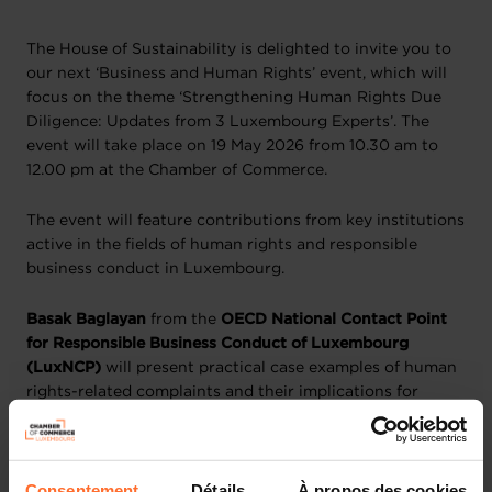
The House of Sustainability is delighted to invite you to
our next ‘Business and Human Rights’ event, which will
focus on the theme ‘Strengthening Human Rights Due
Diligence: Updates from 3 Luxembourg Experts’. The
event will take place on 19 May 2026 from 10.30 am to
12.00 pm at the Chamber of Commerce.
The event will feature contributions from key institutions
active in the fields of human rights and responsible
business conduct in Luxembourg.
Basak Baglayan
from the
OECD National Contact Point
for Responsible Business Conduct of Luxembourg
(LuxNCP)
will present practical case examples of human
rights-related complaints and their implications for
companies, alongside an overview of the LuxNCP’s
mandate and the OECD Guidelines, including relevant
sector-specific resources.
Consentement
Détails
À propos des cookies