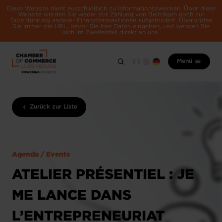
Diese Website dient ausschließlich zu Informationszwecken. Über diese
Website werden Sie weder zur Zahlung von Beiträgen noch zur
Durchführung anderer Finanztransaktionen aufgefordert. Überprüfen
Sie immer die URL, bevor Sie Ihre Daten eingeben, und wenden Sie
sich im Zweifelsfall direkt an uns.
Menü
Zurück zur Liste
Agenda / Events
ATELIER PRÉSENTIEL : JE
ME LANCE DANS
L’ENTREPRENEURIAT