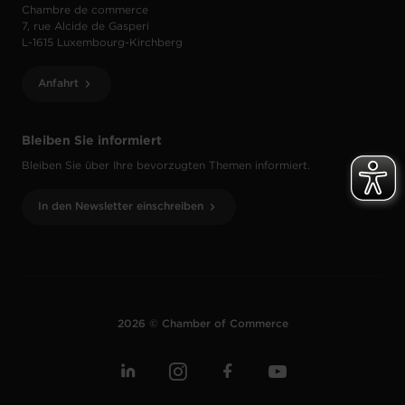
Chambre de commerce
7, rue Alcide de Gasperi
L-1615 Luxembourg-Kirchberg
Anfahrt
Bleiben Sie informiert
Bleiben Sie über Ihre bevorzugten Themen informiert.
In den Newsletter einschreiben
2026 © Chamber of Commerce