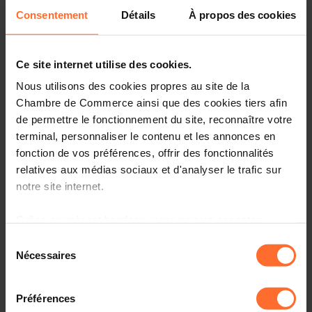
Consentement
Détails
À propos des cookies
Vous êtes un créateur d’entreprise ? Vous souhaitez nous
rencontrer à notre hub de Mondorf?
Ce site internet utilise des cookies.
Rejoignez-nous pour un atelier d’1h15, qui sera axé sur la
validation de son envie d’entreprendre et sur la
Nous utilisons des cookies propres au site de la
compréhension de la réalité et de la logique d’un
Chambre de Commerce ainsi que des cookies tiers afin
entrepreneur, en plus de donner un bref aperçu du
de permettre le fonctionnement du site, reconnaître votre
parcours réglementaire d’un futur entrepreneur, ainsi que
terminal, personnaliser le contenu et les annonces en
des services et programmes gratuits de la House of
fonction de vos préférences, offrir des fonctionnalités
Entrepreneurship pour créateurs d’entreprise.
relatives aux médias sociaux et d'analyser le trafic sur
notre site internet.
Parmi les thématiques abordées:
Grâce au présent bandeau, vous pouvez accepter,
Les mauvaises raisons d’entreprendre
refuser ou configurer les cookies selon vos préférences,
Sélection
à l’exception des cookies strictement nécessaires au
Nécessaires
Les peurs récurrentes des nouveaux entrepreneurs
du
fonctionnement du site. Une description des différents
consentement
cookies est accessible sous l’onglet « Détails » ci-
Créer une entreprise sans être un super-héros, mais en
Préférences
étant conscient.e de ses ressources et limites:
dessus.