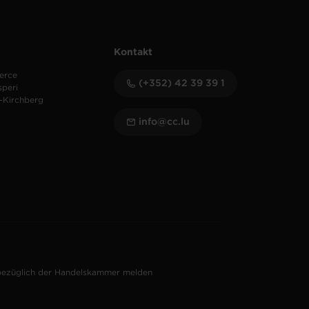
Kontakt
erce
(+352) 42 39 39 1
speri
-Kirchberg
info@cc.lu
bezüglich der Handelskammer melden