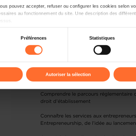
us pouvez accepter, refuser ou configurer les cookies selon vos
ssaires au fonctionnement du site. Une description des différen
Parmi les thématiques abordées:
essus.
Les mauvaises raisons d’entreprendre
on sur le site et certaines fonctionnalités (ex : lecture de vidéos,
Préférences
Statistiques
rences de lecture vidéo, personnalisation de l’affichage du site
Les peurs récurrentes des nouveaux ent
kies ou des cookies non nécessaires.
Créer une entreprise sans être un super-
odifier ou retirer votre consentement à tout moment en cliquant su
ressources et limites: introduction aux p
Autoriser la sélection
Qu’est-ce-qui vous attend en entrepren
ions sur la manière dont nous utilisons lescookies et sommes 
onsulter notre
Charte d’usage des cookies
et notre
Politique 
Comprendre le parcours réglementaire d’
droit d’établissement
Connaître les services aux entrepreneurs
Entrepreneurship, de l’idée au lancemen