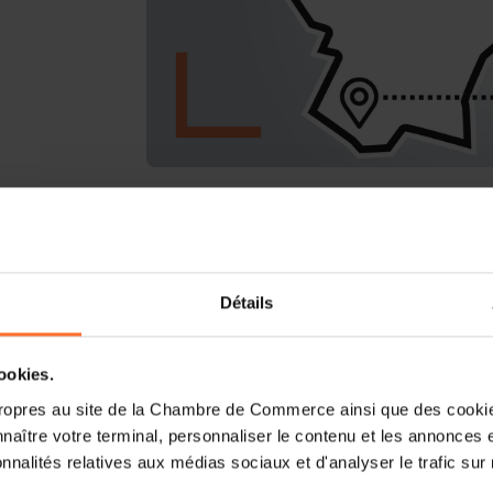
Le workshop aura lieu à l'Escher Infofa
4011 Esch-sur-Alzette.
Détails
Vous êtes un créateur d’entreprise ? Vo
d' Esch-sur-Alzette?
cookies.
Rejoignez-nous pour un atelier d’1h15, qu
ropres au site de la Chambre de Commerce ainsi que des cookies
d’entreprendre et sur la compréhension d
naître votre terminal, personnaliser le contenu et les annonces 
entrepreneur, en plus de donner un bre
onnalités relatives aux médias sociaux et d'analyser le trafic sur n
futur entrepreneur, ainsi que des servi
Entrepreneurship pour créateurs d’entre