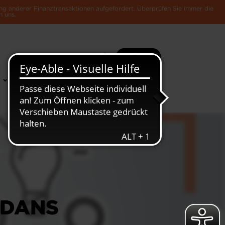
ng anderer Finanztransaktionen aufgefordert. Überprüfen Sie immer die
n uns.
Suche
Mehr
News &
Die Luxemburger
Publikationen
Wirtschaft
 DANS