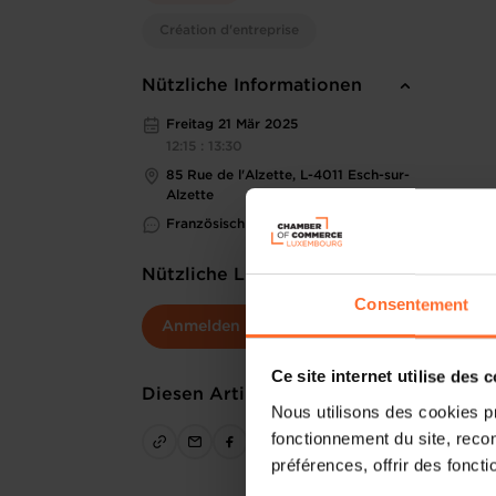
Création d'entreprise
Nützliche Informationen
Freitag 21 Mär 2025
12:15 : 13:30
85 Rue de l'Alzette, L-4011 Esch-sur-
Alzette
Französisch
Nützliche Links
Consentement
Anmelden
Ce site internet utilise des 
Diesen Artikel teilen
Nous utilisons des cookies p
fonctionnement du site, recon
préférences, offrir des foncti