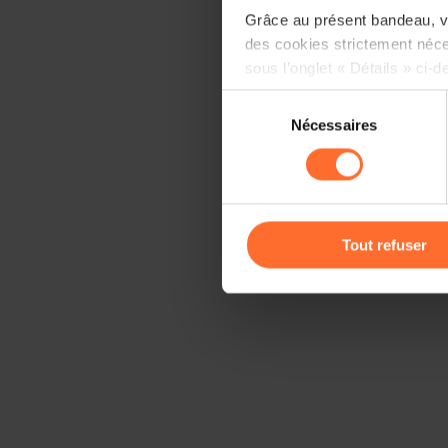
Grâce au présent bandeau, vo
des cookies strictement néce
sous l’onglet « Détails » ci-d
Sélection
Il est précisé que la navigati
Nécessaires
du
sociaux, sauvegarde des préfé
consentement
cas de refus de tous les coo
Vous avez la possibilité de m
gauche de chaque page.
Tout refuser
Pour de plus amples informat
personnelles, vous pouvez c
personnelles
.