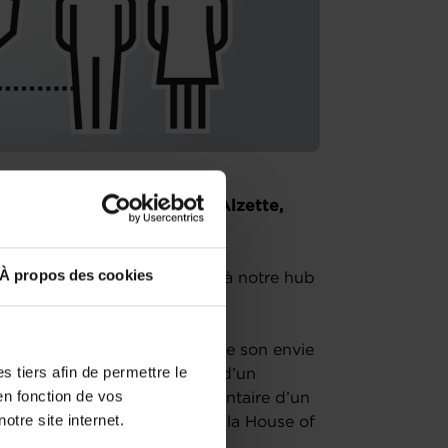
brik, située au 85 Rue de l'Alzette,
À propos des cookies
us souhaitez nous rencontrer à notre hub
i sera axé sur la validation de son envie
 tiers afin de permettre le
e la réalité et de la logique d’un
en fonction de vos
f aperçu du parcours réglementaire d’un
otre site internet.
ces et programmes gratuits de la House of
prise.