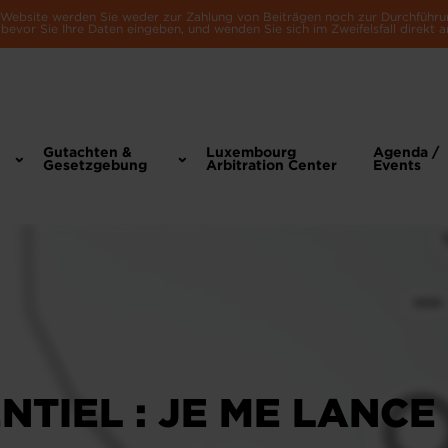
e Website werden Sie weder zur Zahlung von Beiträgen noch zur Durchführu
bevor Sie Ihre Daten eingeben, und wenden Sie sich im Zweifelsfall direkt a
Gutachten &
Luxembourg
Agenda /
Gesetzgebung
Arbitration Center
Events
NTIEL : JE ME LANCE