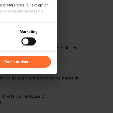
 préférences, à l’exception
ts cookies est accessible
 partage sur les réseaux
Marketing
) peuvent être affectées en
repreneurs
héros, mais en étant conscient.e de ses
r l’icône flottante en bas à
rincipes d’effectuation
Tout autoriser
ant?
amenés à traiter vos données
de protection des données
un créateur d’entreprise et les bases du
 offerts par la House of
t