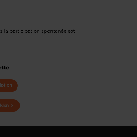
.
 la participation spontanée est
ette
iption
lden