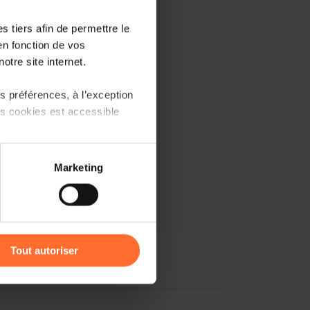
 tiers afin de permettre le
en fonction de vos
otre site internet.
 préférences, à l’exception
ts cookies est accessible
 partage sur les réseaux
Marketing
) peuvent être affectées en
r l’icône flottante en bas à
Tout autoriser
amenés à traiter vos données
de protection des données