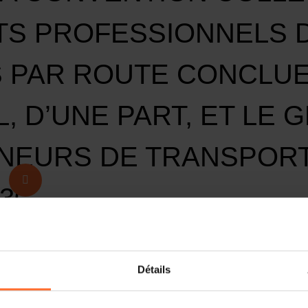
TS PROFESSIONNELS 
 PAR ROUTE CONCLUE
L, D’UNE PART, ET L
EURS DE TRANSPORTS 
3083 AFR)
Proposition de déclaration d’obligation génér
transports professionnels de marchandises p
Détails
d’une part, et le Groupement des Entrepreneur
AFR)