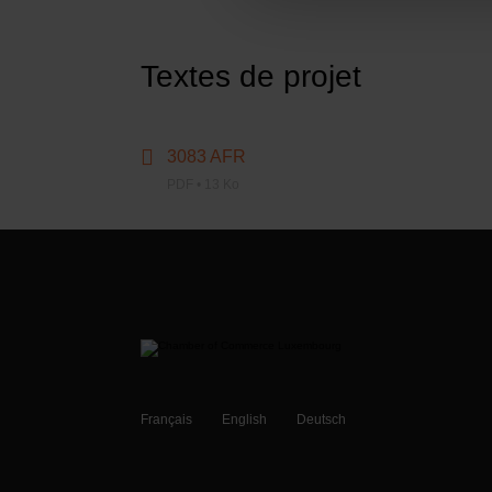
personnelles
.
Textes de projet
3083 AFR
PDF • 13 Ko
Français
English
Deutsch