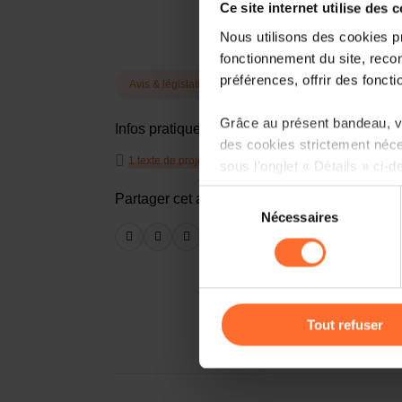
Ce site internet utilise des 
Nous utilisons des cookies p
fonctionnement du site, recon
préférences, offrir des foncti
Avis & législation
Grâce au présent bandeau, vo
Infos pratiques
des cookies strictement néce
1 texte de projet
sous l’onglet « Détails » ci-d
Sélection
Partager cet article
Il est précisé que la navigati
Nécessaires
du
sociaux, sauvegarde des préfé
consentement
cas de refus de tous les coo
Vous avez la possibilité de m
gauche de chaque page.
Tout refuser
Pour de plus amples informat
personnelles, vous pouvez c