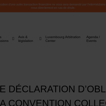
ution d'une autre transaction financière ne vous sera demandé par l'intermédiaire de
nous directement en cas de doute.
s
Avis &
Luxembourg Arbitration
Agenda /
ssions
législation
Center
Events
E DÉCLARATION D’OBL
A CONVENTION COLLE