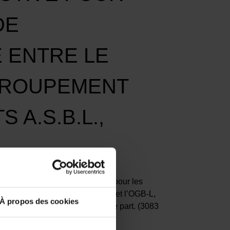
DE
 ENTRE LE
E GROUPEMENT
A.S.B.L.,
ale de la convention collective pour les
ar route conclue entre le LCGB et l’OGB-L,
À propos des cookies
s de Transports a.s.b.l., d’autre part. (3083