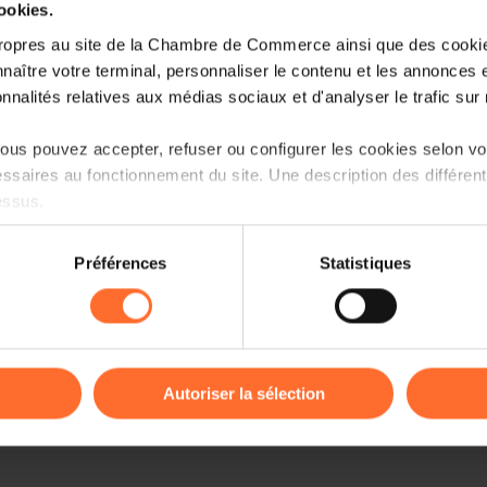
cookies.
ropres au site de la Chambre de Commerce ainsi que des cookies
naître votre terminal, personnaliser le contenu et les annonces 
onnalités relatives aux médias sociaux et d'analyser le trafic sur n
us pouvez accepter, refuser ou configurer les cookies selon vos
ssaires au fonctionnement du site. Une description des différen
essus.
on sur le site et certaines fonctionnalités (ex : lecture de vidéos,
Préférences
Statistiques
rences de lecture vidéo, personnalisation de l’affichage du site
kies ou des cookies non nécessaires.
odifier ou retirer votre consentement à tout moment en cliquant su
Autoriser la sélection
ions sur la manière dont nous utilisons lescookies et sommes 
onsulter notre
Charte d’usage des cookies
et notre
Politique 