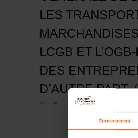
LES TRANSPOR
MARCHANDISES
LCGB ET L’OGB-
DES ENTREPREN
D’AUTRE PART. (
11.08.2006
Consentement