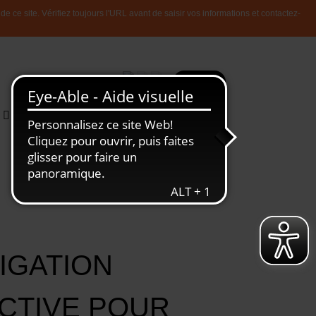
 ce site. Vérifiez toujours l'URL avant de saisir vos informations et contactez-
Plus
Recherche
Toute
L'Economie
l'information
Luxembourgeoise
IGATION
CTIVE POUR