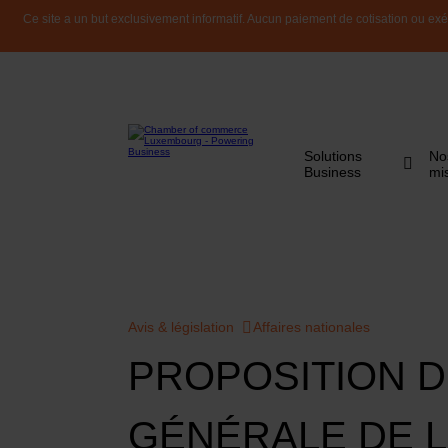
Ce site a un but exclusivement informatif. Aucun paiement de cotisation ou exéc
Solutions
No
Business
mi
Avis & législation
Affaires nationales
PROPOSITION D
GÉNÉRALE DE L