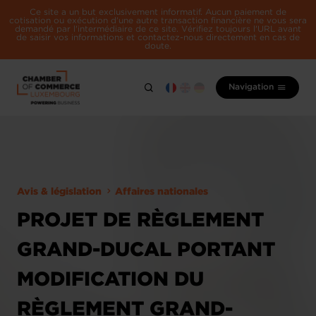
Ce site a un but exclusivement informatif. Aucun paiement de
cotisation ou exécution d'une autre transaction financière ne vous sera
demandé par l'intermédiaire de ce site. Vérifiez toujours l'URL avant
de saisir vos informations et contactez-nous directement en cas de
doute.
Navigation
Avis & législation
Affaires nationales
PROJET DE RÈGLEMENT
GRAND-DUCAL PORTANT
MODIFICATION DU
RÈGLEMENT GRAND-