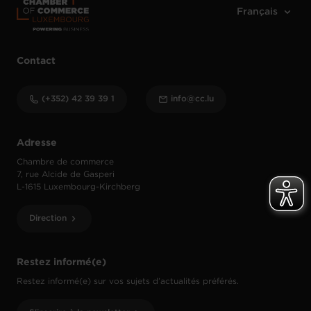
Contact
(+352) 42 39 39 1
info@cc.lu
Adresse
Chambre de commerce
7, rue Alcide de Gasperi
L-1615 Luxembourg-Kirchberg
Direction
Restez informé(e)
Restez informé(e) sur vos sujets d’actualités préférés.