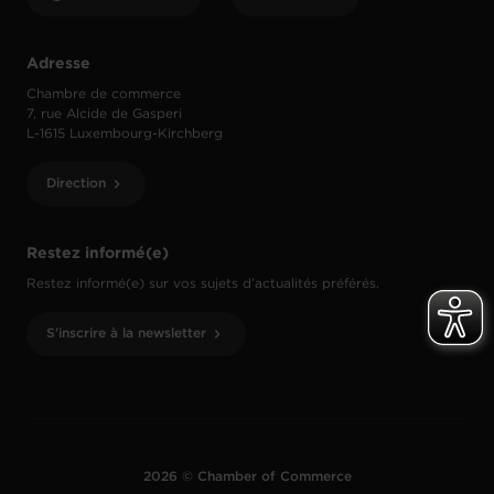
Adresse
Chambre de commerce
7, rue Alcide de Gasperi
L-1615 Luxembourg-Kirchberg
Direction
Restez informé(e)
Restez informé(e) sur vos sujets d’actualités préférés.
S'inscrire à la newsletter
2026 © Chamber of Commerce