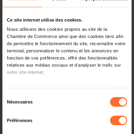
Avis & législation
Ce site internet utilise des cookies.
Infos pratiques
Nous utilisons des cookies propres au site de la
2 textes de projet
Chambre de Commerce ainsi que des cookies tiers afin
Partager cet article
de permettre le fonctionnement du site, reconnaître votre
terminal, personnaliser le contenu et les annonces en
fonction de vos préférences, offrir des fonctionnalités
Projet de règlement grand-ducal modifiant le règlement
relatives aux médias sociaux et d'analyser le trafic sur
grand-ducal modifié du 16 juillet 1999 portant
notre site internet.
nomenclature et classification des établissements
classés. PRG (3711KLA)
Grâce au présent bandeau, vous pouvez accepter,
refuser ou configurer les cookies selon vos préférences,
Veuillez trouver en annexe le texte relatif au projet de
Sélection
à l’exception des cookies strictement nécessaires au
règlement grand-ducal sous rubrique ainsi que l'avis de
Nécessaires
du
la Chambre de Commerce.
fonctionnement du site. Une description des différents
consentement
cookies est accessible sous l’onglet « Détails » ci-
Préférences
dessus.