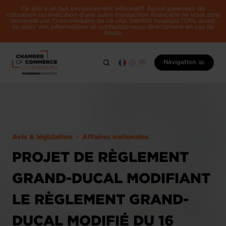
Ce site a un but exclusivement informatif. Aucun paiement de
cotisation ou exécution d'une autre transaction financière ne vous sera
demandé par l'intermédiaire de ce site. Vérifiez toujours l'URL avant
de saisir vos informations et contactez-nous directement en cas de
doute.
Navigation
Avis & législation
Affaires nationales
PROJET DE RÈGLEMENT
GRAND-DUCAL MODIFIANT
LE RÈGLEMENT GRAND-
DUCAL MODIFIÉ DU 16