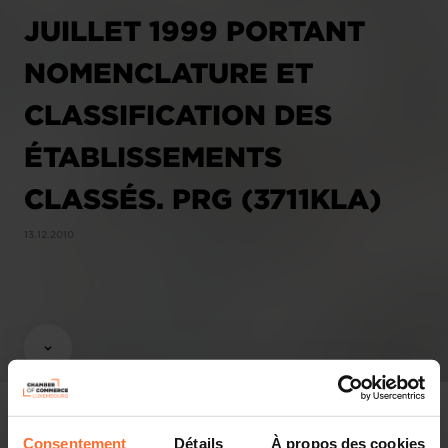
JUILLET 1999 PORTANT
NOMENCLATURE ET
CLASSIFICATION DES
ÉTABLISSEMENTS
CLASSÉS. PRG (3711KLA)
13.12.2010
Consentement
Détails
À propos des cookies