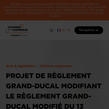
Ce site a un but exclusivement informatif. Aucun paiement de
cotisation ou exécution d'une autre transaction financière ne vous sera
demandé par l'intermédiaire de ce site. Vérifiez toujours l'URL avant
de saisir vos informations et contactez-nous directement en cas de
doute.
Navigation
Avis & législation
Affaires nationales
PROJET DE RÈGLEMENT
GRAND-DUCAL MODIFIANT
LE RÈGLEMENT GRAND-
DUCAL MODIFIÉ DU 13