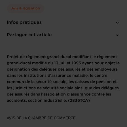
LES JURIDICTIONS DE
Avis & législation
SÉCURITÉ SOCIALE AINSI
QUE DES DÉLÉGUÉS DES
Infos pratiques
1 texte de projet
ASSURÉS DANS
Partager cet article
L’ASSOCIATION
Projet de règlement grand-ducal modifiant le règlement
D’ASSURANCE CONTRE LES
grand-ducal modifié du 13 juillet 1993 ayant pour objet la
ACCIDENTS, SECTION
désignation des délégués des assurés et des employeurs
dans les institutions d’assurance maladie, le centre
INDUSTRIELLE. (2836TCA)
commun de la sécurité sociale, les caisses de pension et
les juridictions de sécurité sociale ainsi que des délégués
des assurés dans l’association d’assurance contre les
11.06.2004
accidents, section industrielle. (2836TCA)
AVIS DE LA CHAMBRE DE COMMERCE