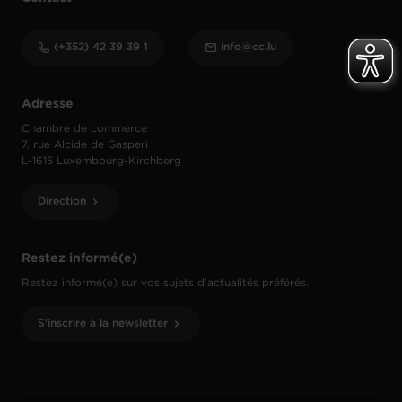
(+352) 42 39 39 1
info@cc.lu
Adresse
Chambre de commerce
7, rue Alcide de Gasperi
L-1615 Luxembourg-Kirchberg
Direction
Restez informé(e)
Restez informé(e) sur vos sujets d’actualités préférés.
S'inscrire à la newsletter