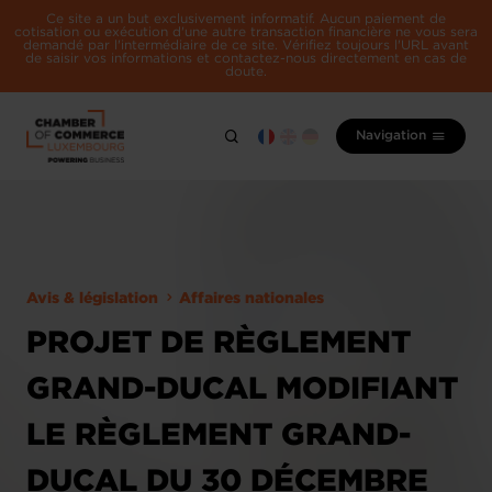
Ce site a un but exclusivement informatif. Aucun paiement de
cotisation ou exécution d'une autre transaction financière ne vous sera
demandé par l'intermédiaire de ce site. Vérifiez toujours l'URL avant
de saisir vos informations et contactez-nous directement en cas de
doute.
Navigation
Avis & législation
Affaires nationales
PROJET DE RÈGLEMENT
GRAND-DUCAL MODIFIANT
LE RÈGLEMENT GRAND-
DUCAL DU 30 DÉCEMBRE