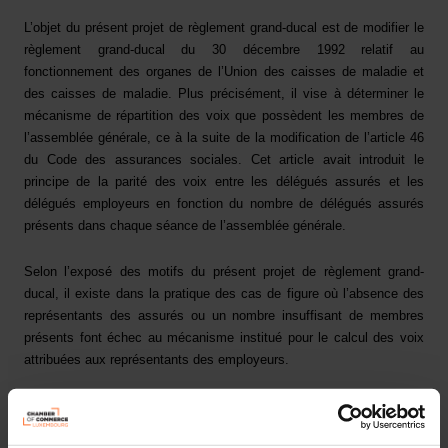
L’objet du présent projet de règlement grand-ducal est de modifier le
règlement grand-ducal du 30 décembre 1992 relatif au
fonctionnement des organes de l’Union des caisses de maladie et
des caisses de maladie. Plus précisément, il vise à déterminer le
mécanisme de répartition des voix que possèdent les membres de
l’assemblée générale, ce à la suite de la modification de l’article 46
du Code des assurances sociales. Cet article avait introduit le
principe de la parité des voix entre les délégués assurés et les
délégués employeurs en fonction du nombre de délégués assurés
présents dans chaque séance de l’assemblée générale.
Selon l’exposé des motifs du présent projet de règlement grand-
ducal, il existe dans la pratique des cas de figure où l’absence des
représentants des assurés ou un nombre insuffisant de membres
présents font échec au mécanisme institué pour le calcul des voix
attribuées aux représentants des employeurs.
Le projet de règlement grand-ducal propose donc certaines
améliorations à ce nouveau mécanisme et certaines adaptations en