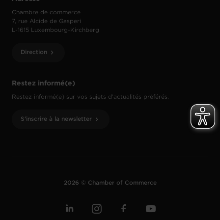
Chambre de commerce
7, rue Alcide de Gasperi
L-1615 Luxembourg-Kirchberg
Direction
Restez informé(e)
Restez informé(e) sur vos sujets d’actualités préférés.
S'inscrire à la newsletter
2026 © Chamber of Commerce