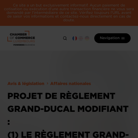
Ce site a un but exclusivement informatif. Aucun paiement de
cotisation ou exécution d'une autre transaction financière ne vous sera
demandé par l'intermédiaire de ce site. Vérifiez toujours l'URL avant
de saisir vos informations et contactez-nous directement en cas de
doute.
Navigation
Avis & législation
Affaires nationales
PROJET DE RÈGLEMENT
GRAND-DUCAL MODIFIANT
:
(1) LE RÈGLEMENT GRAND-