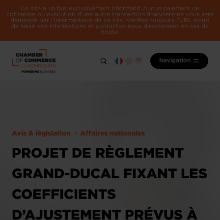
Ce site a un but exclusivement informatif. Aucun paiement de
cotisation ou exécution d'une autre transaction financière ne vous sera
demandé par l'intermédiaire de ce site. Vérifiez toujours l'URL avant
de saisir vos informations et contactez-nous directement en cas de
doute.
Navigation
Avis & législation
Affaires nationales
PROJET DE RÈGLEMENT
GRAND-DUCAL FIXANT LES
COEFFICIENTS
D’AJUSTEMENT PRÉVUS À