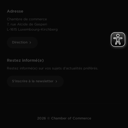
Adresse
Chambre de commerce
7, rue Alcide de Gasperi
L-1615 Luxembourg-Kirchberg
Direction
Restez informé(e)
Restez informé(e) sur vos sujets d’actualités préférés.
S'inscrire à la newsletter
2026 © Chamber of Commerce