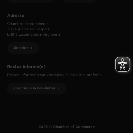
Adresse
Chambre de commerce
7, rue Alcide de Gasperi
L-1615 Luxembourg-Kirchberg
Direction
Restez informé(e)
Restez informé(e) sur vos sujets d’actualités préférés.
S'inscrire à la newsletter
2026 © Chamber of Commerce