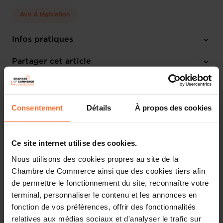
(2773MCH)
Avis & législation
23.12.2003
Infos pratiques
1 texte de projet
Partager cet article
Projet de règlement grand-ducal fixant la liste, les limites
Consentement
Détails
À propos des cookies
de concentration et les mentions d’étiquetage pour les
constituants des eaux minérales naturelles, ainsi que les
conditions d’utilisation de l’air enrichi en ozone pour le
Ce site internet utilise des cookies.
traitement des eaux minérales naturelles et des eaux de
source (2773MCH)
Nous utilisons des cookies propres au site de la
Chambre de Commerce ainsi que des cookies tiers afin
Par sa lettre du 03 novembre 2003, Monsieur le Ministre de la Santé
de permettre le fonctionnement du site, reconnaître votre
a bien voulu saisir la Chambre de Commerce pour avis du projet de
terminal, personnaliser le contenu et les annonces en
règlement grand-ducal sous rubrique.
fonction de vos préférences, offrir des fonctionnalités
relatives aux médias sociaux et d'analyser le trafic sur