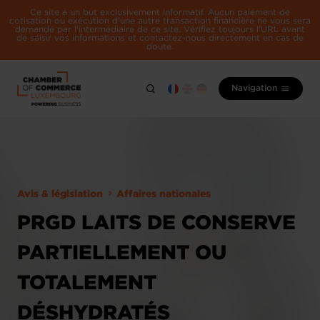
Ce site a un but exclusivement informatif. Aucun paiement de
cotisation ou exécution d'une autre transaction financière ne vous sera
demandé par l'intermédiaire de ce site. Vérifiez toujours l'URL avant
de saisir vos informations et contactez-nous directement en cas de
doute.
Navigation
Avis & législation
Affaires nationales
PRGD LAITS DE CONSERVE
PARTIELLEMENT OU
TOTALEMENT
DÉSHYDRATÉS