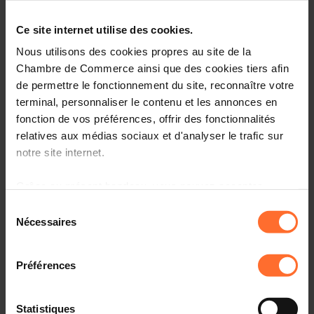
Ce site internet utilise des cookies.
Projet de règlement grand-ducal concernant certains
laits de conserve partiellement ou totalement
Nous utilisons des cookies propres au site de la
déshydratés destines à l’alimentation humaine. (6851FCI)
Chambre de Commerce ainsi que des cookies tiers afin
de permettre le fonctionnement du site, reconnaître votre
Veuillez trouver ci-dessous le(s) texte(s) relatif(s) au(x)
terminal, personnaliser le contenu et les annonces en
projet(s) mentionné(s) sous rubrique.
fonction de vos préférences, offrir des fonctionnalités
relatives aux médias sociaux et d'analyser le trafic sur
notre site internet.
Grâce au présent bandeau, vous pouvez accepter,
refuser ou configurer les cookies selon vos préférences,
Textes de projet
Sélection
à l’exception des cookies strictement nécessaires au
Nécessaires
du
fonctionnement du site. Une description des différents
consentement
AVIS DE LA CHAMBRE DE COMMERCE (6851FCI)
cookies est accessible sous l’onglet « Détails » ci-
Préférences
PDF • 198 Ko
dessus.
6851_PRGD_Texte.pdf
Il est précisé que la navigation sur le site et certaines
PDF • 434 Ko
Statistiques