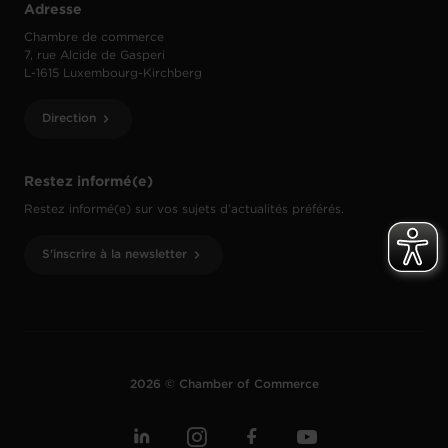
Adresse
Chambre de commerce
7, rue Alcide de Gasperi
L-1615 Luxembourg-Kirchberg
Direction
Restez informé(e)
Restez informé(e) sur vos sujets d’actualités préférés.
S'inscrire à la newsletter
2026 © Chamber of Commerce