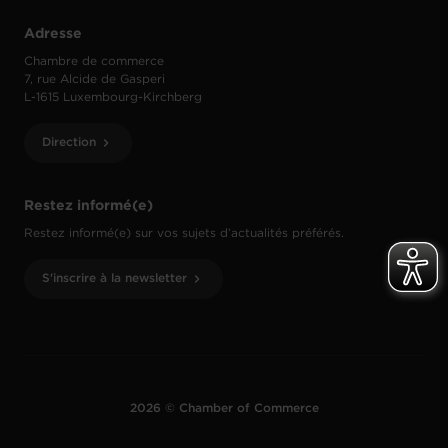
Adresse
Chambre de commerce
7, rue Alcide de Gasperi
L-1615 Luxembourg-Kirchberg
Direction
Restez informé(e)
Restez informé(e) sur vos sujets d’actualités préférés.
S'inscrire à la newsletter
2026 © Chamber of Commerce