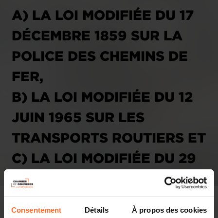
A) LA LOI MODIFIÉE DU 17
DÉCEMBRE 1859 SUR LA
POLICE DES CHEMINS DE
FER,
B) LA LOI MODIFIÉE DU 12
JUIN 1965 SUR LES
TRANSPORTS ROUTIERS ET
C) LA LOI MODIFIÉE DU 29
JUIN 2004 SUR LES
TRANSPORTS PUBLICS.
Consentement
Détails
À propos des cookies