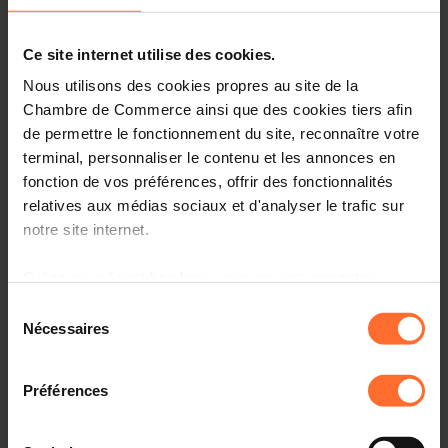
(3180BJE)
Avis & législation
19.04.2007
Ce site internet utilise des cookies.
Infos pratiques
Nous utilisons des cookies propres au site de la
Chambre de Commerce ainsi que des cookies tiers afin
2 textes de projet
Partager cet article
de permettre le fonctionnement du site, reconnaître votre
terminal, personnaliser le contenu et les annonces en
fonction de vos préférences, offrir des fonctionnalités
Projet de loi sur la police et la sûreté dans les transports
relatives aux médias sociaux et d'analyser le trafic sur
publics et modifiant
notre site internet.
a) la loi modifiée du 17 décembre 1859 sur la police des
chemins de fer,
Grâce au présent bandeau, vous pouvez accepter,
b) la loi modifiée du 12 juin 1965 sur les transports
refuser ou configurer les cookies selon vos préférences,
Sélection
routiers et
à l’exception des cookies strictement nécessaires au
Nécessaires
du
c) la loi modifiée du 29 juin 2004 sur les transports
fonctionnement du site. Une description des différents
consentement
publics. (3180BJE)
cookies est accessible sous l’onglet « Détails » ci-
Préférences
dessus.
Il est précisé que la navigation sur le site et certaines