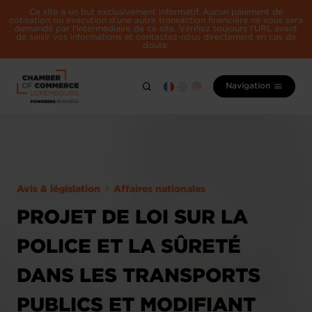
Ce site a un but exclusivement informatif. Aucun paiement de
cotisation ou exécution d'une autre transaction financière ne vous sera
demandé par l'intermédiaire de ce site. Vérifiez toujours l'URL avant
de saisir vos informations et contactez-nous directement en cas de
doute.
Navigation
Avis & législation
Affaires nationales
PROJET DE LOI SUR LA
POLICE ET LA SÛRETÉ
DANS LES TRANSPORTS
PUBLICS ET MODIFIANT