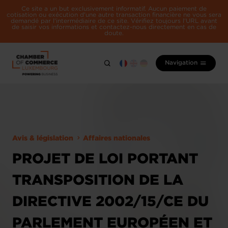
Ce site a un but exclusivement informatif. Aucun paiement de
cotisation ou exécution d'une autre transaction financière ne vous sera
demandé par l'intermédiaire de ce site. Vérifiez toujours l'URL avant
de saisir vos informations et contactez-nous directement en cas de
doute.
Navigation
Avis & législation
Affaires nationales
PROJET DE LOI PORTANT
TRANSPOSITION DE LA
DIRECTIVE 2002/15/CE DU
PARLEMENT EUROPÉEN ET