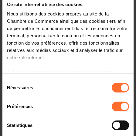
Ce site internet utilise des cookies.
Avis & législation
Nous utilisons des cookies propres au site de la
Chambre de Commerce ainsi que des cookies tiers afin
Infos pratiques
de permettre le fonctionnement du site, reconnaître votre
terminal, personnaliser le contenu et les annonces en
1 texte de projet
Partager cet article
fonction de vos préférences, offrir des fonctionnalités
relatives aux médias sociaux et d'analyser le trafic sur
notre site internet.
Projet de loi portant transposition de la directive
2002/15/CE du
Grâce au présent bandeau, vous pouvez accepter,
Parlement européen et du Conseil du 12mars 2002
refuser ou configurer les cookies selon vos préférences,
Sélection
relative à
à l’exception des cookies strictement nécessaires au
Nécessaires
l’aménagement du temps de travail des personnes
du
fonctionnement du site. Une description des différents
exécutant des
consentement
cookies est accessible sous l’onglet « Détails » ci-
activités mobiles de transport routier. (3040 AFR)
Préférences
dessus.
Il est précisé que la navigation sur le site et certaines
Statistiques
fonctionnalités (ex : lecture de vidéos, partage sur les