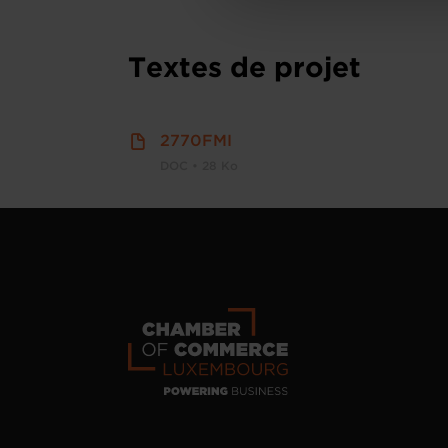
personnelles
.
Textes de projet
2770FMI
DOC • 28 Ko