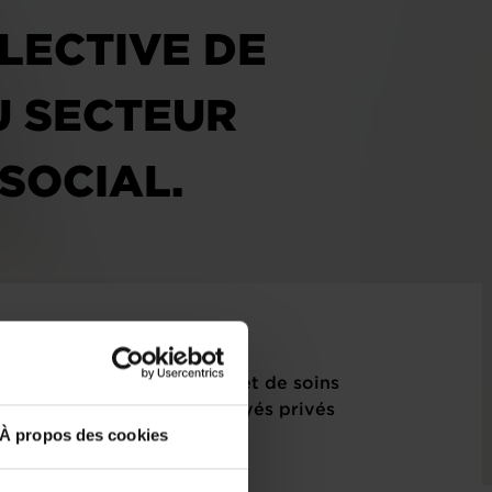
LECTIVE DE
U SECTEUR
 SOCIAL.
ouvriers du secteur d’aide et de soins
ctive de travail pour employés privés
À propos des cookies
cteur social. (2770FMI)