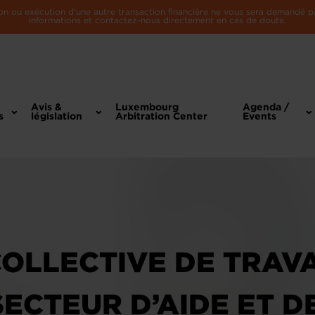
n ou exécution d'une autre transaction financière ne vous sera demandé par 
informations et contactez-nous directement en cas de doute.
Avis &
Luxembourg
Agenda /
s
législation
Arbitration Center
Events
OLLECTIVE DE TRAVA
ECTEUR D’AIDE ET DE