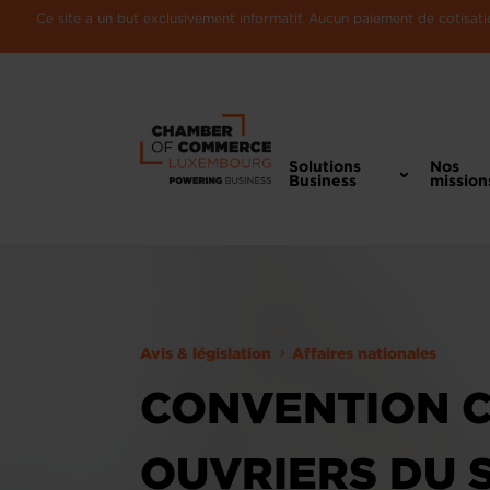
Ce site a un but exclusivement informatif. Aucun paiement de cotisatio
Solutions
Nos
Business
mission
Avis & législation
Affaires nationales
CONVENTION C
OUVRIERS DU S