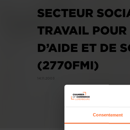
SECTEUR SOCI
TRAVAIL POUR
D’AIDE ET DE 
(2770FMI)
14.11.2003
Consentement