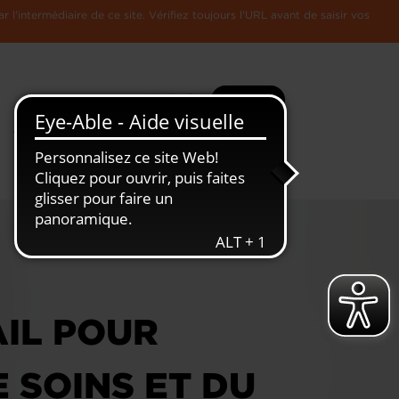
l'intermédiaire de ce site. Vérifiez toujours l'URL avant de saisir vos
Recherche
Plus
Toute
L'Economie
l'information
Luxembourgeoise
IL POUR
 SOINS ET DU