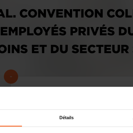
AL. CONVENTION COL
 EMPLOYÉS PRIVÉS D
SOINS ET DU SECTEUR
Convention collective de travail pour 
et du secteur social. Convention colle
Détails
du secteur d’aide et de soins et du se
Monsieur le Ministre,