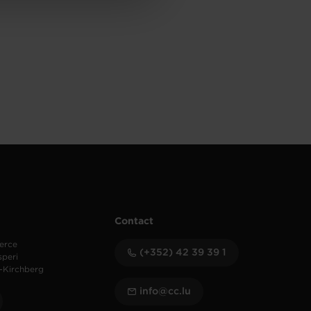
Contact
erce
(+352) 42 39 39 1
speri
-Kirchberg
info@cc.lu