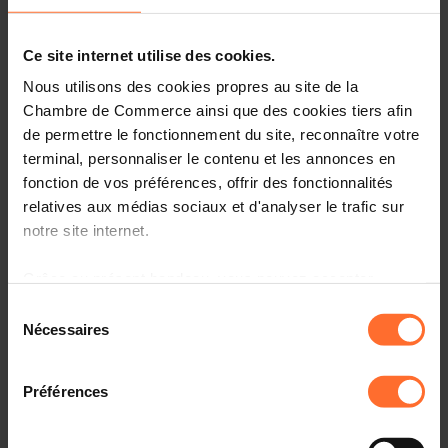
Avis & législation
Ce site internet utilise des cookies.
Infos pratiques
Nous utilisons des cookies propres au site de la
Chambre de Commerce ainsi que des cookies tiers afin
2 textes de projet
Partager cet article
de permettre le fonctionnement du site, reconnaître votre
terminal, personnaliser le contenu et les annonces en
fonction de vos préférences, offrir des fonctionnalités
Avant-projet de règlement grand-ducal modifiant le
relatives aux médias sociaux et d'analyser le trafic sur
règlement grand-ducal du 14 avril 2003 concernant les
notre site internet.
jus de fruits et certains produits similaires destinés à
l’alimentation humaine. APRG (3605SAN)
Grâce au présent bandeau, vous pouvez accepter,
refuser ou configurer les cookies selon vos préférences,
Sélection
Veuillez trouver en annexe le texte relatif à l'avant-.projet
à l’exception des cookies strictement nécessaires au
Nécessaires
du
de règlement grand-ducal sous rubrique ainsi que l'avis
fonctionnement du site. Une description des différents
consentement
de la Chambre de Commerce.
cookies est accessible sous l’onglet « Détails » ci-
Préférences
dessus.
Il est précisé que la navigation sur le site et certaines