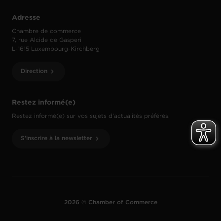
Adresse
Chambre de commerce
7, rue Alcide de Gasperi
L-1615 Luxembourg-Kirchberg
Direction
Restez informé(e)
Restez informé(e) sur vos sujets d’actualités préférés.
S'inscrire à la newsletter
2026 © Chamber of Commerce