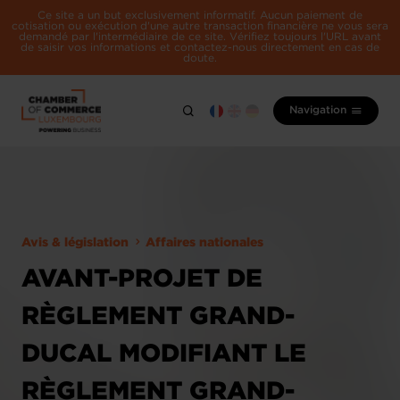
Ce site a un but exclusivement informatif. Aucun paiement de
cotisation ou exécution d'une autre transaction financière ne vous sera
demandé par l'intermédiaire de ce site. Vérifiez toujours l'URL avant
de saisir vos informations et contactez-nous directement en cas de
doute.
Navigation
Avis & législation
Affaires nationales
AVANT-PROJET DE
RÈGLEMENT GRAND-
DUCAL MODIFIANT LE
RÈGLEMENT GRAND-