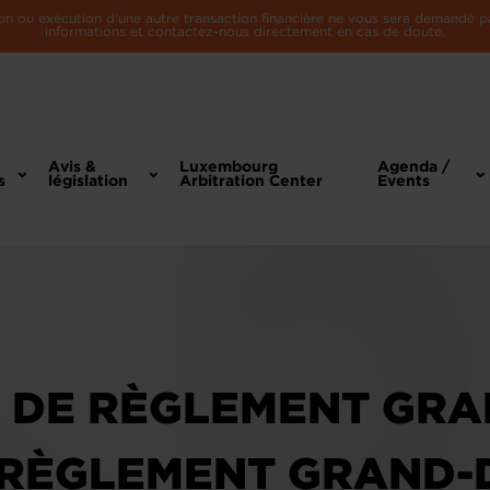
n ou exécution d'une autre transaction financière ne vous sera demandé par 
informations et contactez-nous directement en cas de doute.
Avis &
Luxembourg
Agenda /
s
législation
Arbitration Center
Events
 DE RÈGLEMENT GR
 RÈGLEMENT GRAND-