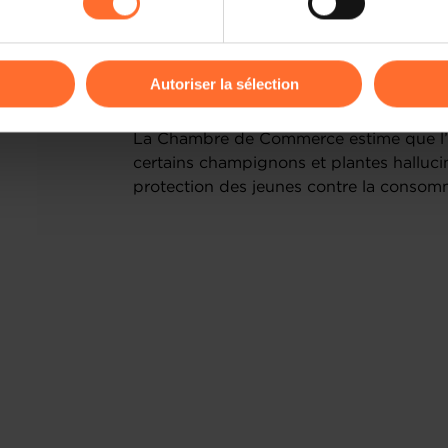
kies ou des cookies non nécessaires.
odifier ou retirer votre consentement à tout moment en cliquant su
Autoriser la sélection
ions sur la manière dont nous utilisons lescookies et sommes 
La Chambre de Commerce estime que l’i
onsulter notre
Charte d’usage des cookies
et notre
Politique 
certains champignons et plantes halluci
protection des jeunes contre la conso