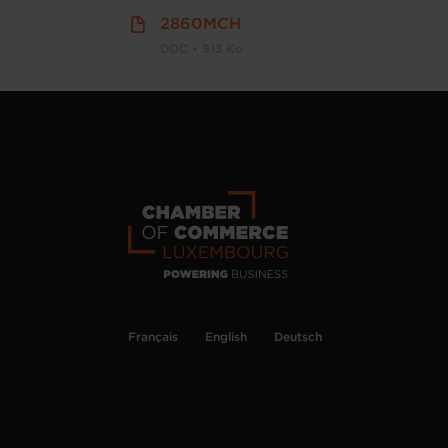
2860MCH
DOC • 913 Ko
Français
English
Deutsch