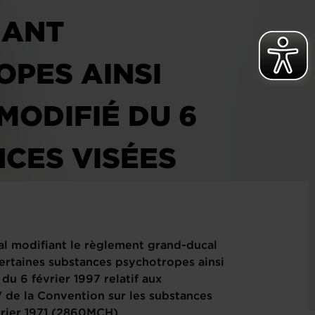
NANT
PES AINSI
ODIFIÉ DU 6
NCES VISÉES
VENTION SUR
ITE À VIENNE,
l modifiant le règlement grand-ducal
ertaines substances psychotropes ainsi
u 6 février 1997 relatif aux
IV de la Convention sur les substances
évrier 1971 (2860MCH)