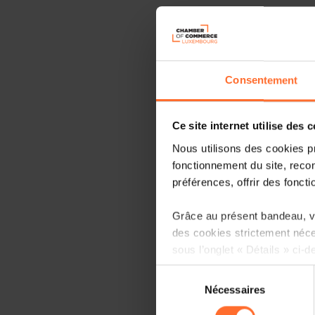
Consentement
Ce site internet utilise des 
Nous utilisons des cookies p
fonctionnement du site, recon
préférences, offrir des foncti
Grâce au présent bandeau, vo
des cookies strictement néce
sous l’onglet « Détails » ci-d
Sélection
Il est précisé que la navigati
Nécessaires
du
sociaux, sauvegarde des préfé
consentement