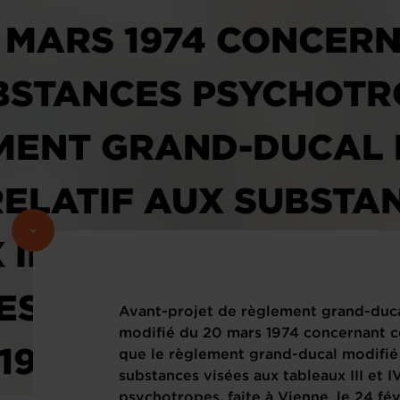
0 MARS 1974 CONCER
BSTANCES PSYCHOTRO
MENT GRAND-DUCAL M
RELATIF AUX SUBSTA
III ET IV DE LA CON
S PSYCHOTROPES, FA
Avant-projet de règlement grand-duca
modifié du 20 mars 1974 concernant c
 1971 (2860MCH)
que le règlement grand-ducal modifié d
substances visées aux tableaux III et 
psychotropes, faite à Vienne, le 24 f