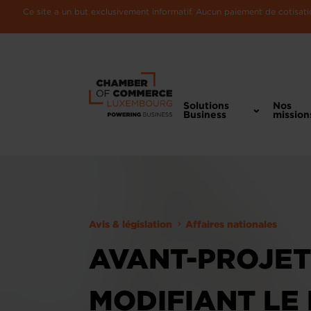
Ce site a un but exclusivement informatif. Aucun paiement de cotisatio
Solutions
Nos
Business
mission
Avis & législation
Affaires nationales
AVANT-PROJET
MODIFIANT LE