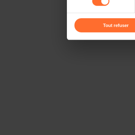
cas de refus de tous les coo
Vous avez la possibilité de m
gauche de chaque page.
Tout refuser
Pour de plus amples informat
personnelles, vous pouvez c
personnelles
.