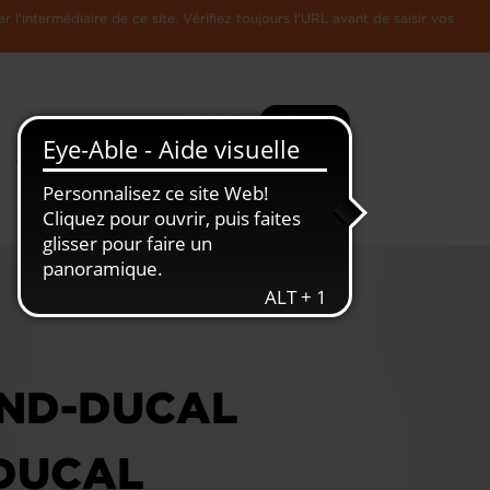
l'intermédiaire de ce site. Vérifiez toujours l'URL avant de saisir vos
Recherche
Plus
Toute
L'Economie
l'information
Luxembourgeoise
AND-DUCAL
DUCAL