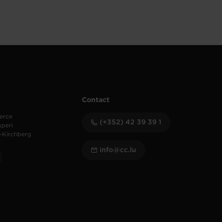
Contact
erce
(+352) 42 39 39 1
speri
-Kirchberg
info@cc.lu