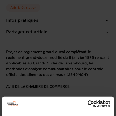
Avis & législation
Infos pratiques
1 texte de projet
Partager cet article
Projet de règlement grand-ducal complétant le
règlement grand-ducal modifié du 6 janvier 1976 rendant
applicables au Grand-Duché de Luxembourg, les
méthodes d’analyse communautaires pour le contrôle
officiel des aliments des animaux (2849MCH)
AVIS DE LA CHAMBRE DE COMMERCE