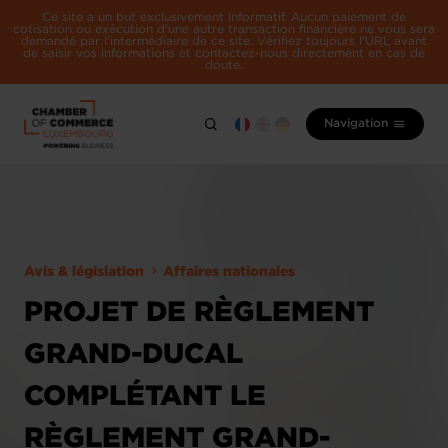
Ce site a un but exclusivement informatif. Aucun paiement de
cotisation ou exécution d'une autre transaction financière ne vous sera
demandé par l'intermédiaire de ce site. Vérifiez toujours l'URL avant
de saisir vos informations et contactez-nous directement en cas de
doute.
Navigation
Avis & législation
Affaires nationales
PROJET DE RÈGLEMENT
GRAND-DUCAL
COMPLÉTANT LE
RÈGLEMENT GRAND-