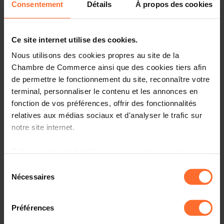
Consentement
Détails
À propos des cookies
Ce site internet utilise des cookies.
Par sa lettre du 19 mai 2004, Monsieur le Ministre de l’Agriculture,
Nous utilisons des cookies propres au site de la
de la Viticulture et du Développement rural a bien voulu saisir la
Chambre de Commerce ainsi que des cookies tiers afin
Chambre de Commerce pour avis du projet de règlement grand-ducal
de permettre le fonctionnement du site, reconnaître votre
sous rubrique.
terminal, personnaliser le contenu et les annonces en
fonction de vos préférences, offrir des fonctionnalités
relatives aux médias sociaux et d'analyser le trafic sur
notre site internet.
Ce projet vise la transposition de la directive 2003/126/CE de la
Commission du 23 décembre 2003 relative à la méthode d’analyse
Grâce au présent bandeau, vous pouvez accepter,
applicable en matière d’identification des constituants d’origine
refuser ou configurer les cookies selon vos préférences,
Sélection
animale pour le contrôle officiel des aliments pour animaux. La
à l’exception des cookies strictement nécessaires au
Nécessaires
du
transposition se fait par une référence à la publication au Journal
fonctionnement du site. Une description des différents
consentement
Officiel des Communautés Européennes (J.O.L 339/78 du
cookies est accessible sous l’onglet « Détails » ci-
24.12.2003).
Préférences
dessus.