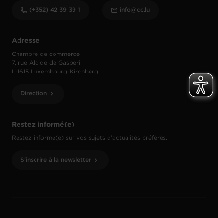
(+352) 42 39 39 1
info@cc.lu
Adresse
Chambre de commerce
7, rue Alcide de Gasperi
L-1615 Luxembourg-Kirchberg
Direction
Restez informé(e)
Restez informé(e) sur vos sujets d’actualités préférés.
S'inscrire à la newsletter