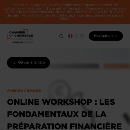
Ce site a un but exclusivement informatif. Aucun paiement de
cotisation ou exécution d'une autre transaction financière ne vous sera
demandé par l'intermédiaire de ce site. Vérifiez toujours l'URL avant
de saisir vos informations et contactez-nous directement en cas de
doute.
Navigation
Retour à la liste
Agenda / Events
ONLINE WORKSHOP : LES
FONDAMENTAUX DE LA
PRÉPARATION FINANCIÈRE