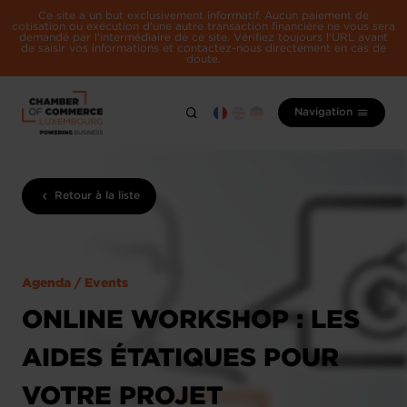
Ce site a un but exclusivement informatif. Aucun paiement de
cotisation ou exécution d'une autre transaction financière ne vous sera
demandé par l'intermédiaire de ce site. Vérifiez toujours l'URL avant
de saisir vos informations et contactez-nous directement en cas de
doute.
Navigation
Retour à la liste
Agenda / Events
ONLINE WORKSHOP : LES
AIDES ÉTATIQUES POUR
VOTRE PROJET