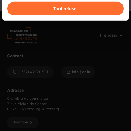
Pour de plus amples informations sur la manière dont
Tout refuser
nous utilisons lescookies et sommes amenés à traiter
vos données personnelles, vous pouvez consulter notre
Charte d’usage des cookies
et notre
Politique de
protection des données personnelles
.
Contact
(+352) 42 39 39 1
info@cc.lu
Adresse
Chambre de commerce
7, rue Alcide de Gasperi
L-1615 Luxembourg-Kirchberg
Direction