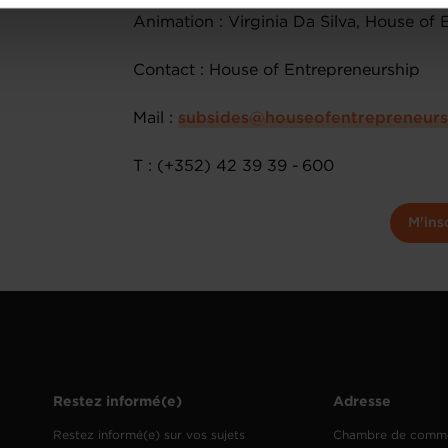
onsulter notre
Charte d’usage des cookies
et notre
Politique 
Animation : Virginia Da Silva, House of
Contact : House of Entrepreneurship
Mail :
subsides@houseofentrepreneurs
T : (+352) 42 39 39 - 600
M'ins
Restez informé(e)
Adresse
Restez informé(e) sur vos sujets
Chambre de comm