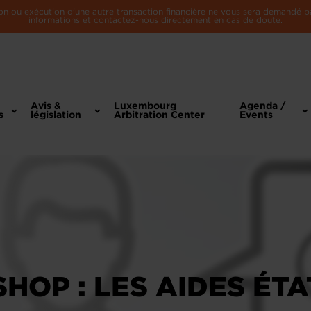
n ou exécution d'une autre transaction financière ne vous sera demandé par 
informations et contactez-nous directement en cas de doute.
Avis &
Luxembourg
Agenda /
s
législation
Arbitration Center
Events
HOP : LES AIDES ÉT