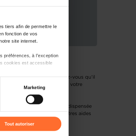
 tiers afin de permettre le
en fonction de vos
otre site internet.
 préférences, à l’exception
ts cookies est accessible
rojets d’entreprise !
un entrepreneur établi, savez-vous qu’il
 partage sur les réseaux
 votre disposition pour lancer votre
Marketing
) peuvent être affectées en
lopper ?
ail l’aide à l’investissement dispensée
r l’icône flottante en bas à
’à vous donner un aperçu d’autres aides
 les organismes de contact
Tout autoriser
amenés à traiter vos données