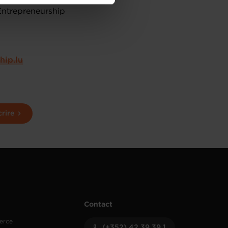
de protection des données
 Entrepreneurship
hip.lu
crire
Contact
erce
(+352) 42 39 39 1