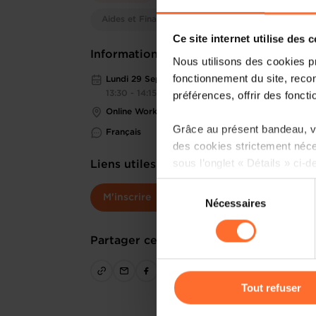
Aides et Financements
Ce site internet utilise des 
Informations pratiques
Nous utilisons des cookies p
fonctionnement du site, recon
Lundi 29 Sep 2025
préférences, offrir des foncti
13:30 - 14:15
Online Workshop
Grâce au présent bandeau, vo
Français
des cookies strictement néce
sous l’onglet « Détails » ci-d
Liens utiles
Sélection
Il est précisé que la navigati
M'inscrire
Nécessaires
du
sociaux, sauvegarde des préfé
consentement
cas de refus de tous les coo
Partager cet article
Vous avez la possibilité de m
gauche de chaque page.
Tout refuser
Pour de plus amples informat