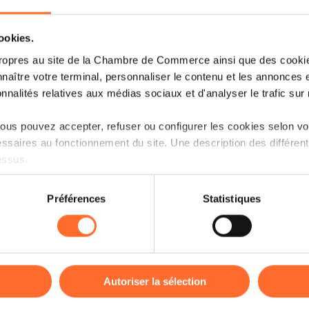
cookies.
ropres au site de la Chambre de Commerce ainsi que des cookies
naître votre terminal, personnaliser le contenu et les annonces 
onnalités relatives aux médias sociaux et d'analyser le trafic sur n
us pouvez accepter, refuser ou configurer les cookies selon vos
ssaires au fonctionnement du site. Une description des différen
Découvrez les aides étatiques pour vos p
essus.
Que vous soyez un porteur de projet ou 
on sur le site et certaines fonctionnalités (ex : lecture de vidéos,
existe une multitude d’aides étatiques à
Préférences
Statistiques
rences de lecture vidéo, personnalisation de l’affichage du site
entreprise ou pour vous aider à la déve
kies ou des cookies non nécessaires.
Ce workshop vise à vous expliquer en dét
odifier ou retirer votre consentement à tout moment en cliquant su
par le Ministère de l’Economie ainsi qu
disponibles, avec des orientations vers
Autoriser la sélection
correspondants.
ions sur la manière dont nous utilisons lescookies et sommes 