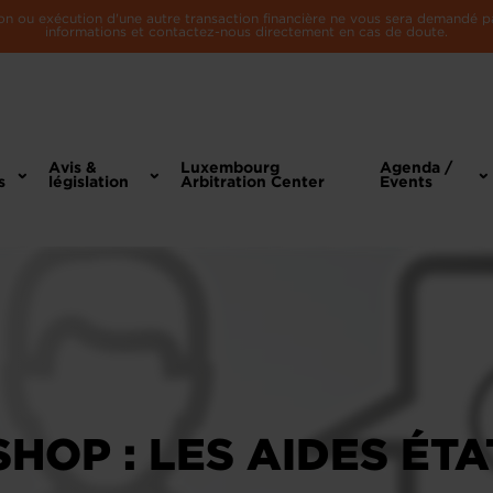
n ou exécution d'une autre transaction financière ne vous sera demandé par 
informations et contactez-nous directement en cas de doute.
Avis &
Luxembourg
Agenda /
s
législation
Arbitration Center
Events
HOP : LES AIDES ÉT