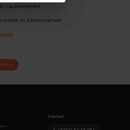
de protection des données
é de Cautionnement
Mutualité de Cautionnement
hip.lu
crire
Contact
erce
(+352) 42 39 39 1