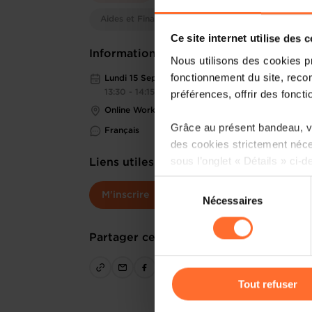
Aides et Financements
Ce site internet utilise des 
Informations pratiques
Nous utilisons des cookies p
fonctionnement du site, recon
Lundi 15 Sep 2025
préférences, offrir des foncti
13:30 - 14:15
Online Workshop
Grâce au présent bandeau, vo
Français
des cookies strictement néce
sous l’onglet « Détails » ci-d
Liens utiles
Sélection
Il est précisé que la navigati
M'inscrire
Nécessaires
du
sociaux, sauvegarde des préfé
consentement
cas de refus de tous les coo
Partager cet article
Vous avez la possibilité de m
gauche de chaque page.
Tout refuser
Pour de plus amples informat