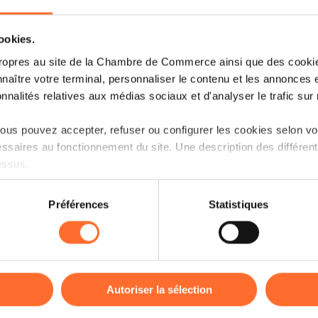
cookies.
ropres au site de la Chambre de Commerce ainsi que des cookies
naître votre terminal, personnaliser le contenu et les annonces 
onnalités relatives aux médias sociaux et d'analyser le trafic sur n
us pouvez accepter, refuser ou configurer les cookies selon vos
ssaires au fonctionnement du site. Une description des différen
Découvrez les aides étatiques pour vos p
essus.
Que vous soyez un porteur de projet ou 
on sur le site et certaines fonctionnalités (ex : lecture de vidéos,
existe une multitude d’aides étatiques à
Préférences
Statistiques
rences de lecture vidéo, personnalisation de l’affichage du site
entreprise ou pour vous aider à la déve
kies ou des cookies non nécessaires.
Ce workshop vise à vous expliquer en dét
odifier ou retirer votre consentement à tout moment en cliquant su
par le Ministère de l’Economie ainsi qu
disponibles, avec des orientations vers
Autoriser la sélection
correspondants.
ions sur la manière dont nous utilisons lescookies et sommes 