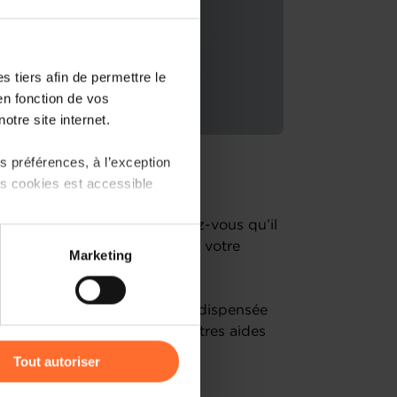
 tiers afin de permettre le
en fonction de vos
otre site internet.
 préférences, à l’exception
ts cookies est accessible
rojets d’entreprise !
un entrepreneur établi, savez-vous qu’il
 partage sur les réseaux
 votre disposition pour lancer votre
Marketing
) peuvent être affectées en
lopper ?
ail l’aide à l’investissement dispensée
r l’icône flottante en bas à
’à vous donner un aperçu d’autres aides
 les organismes de contact
Tout autoriser
amenés à traiter vos données