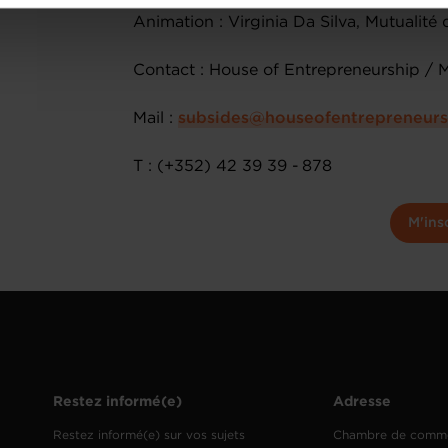
onsulter notre
Charte d’usage des cookies
et notre
Politique 
Animation : Virginia Da Silva, Mutualit
Contact : House of Entrepreneurship / 
Mail :
subsides@houseofentrepreneurs
T : (+352) 42 39 39 - 878
M'ins
Restez informé(e)
Adresse
Restez informé(e) sur vos sujets
Chambre de comm