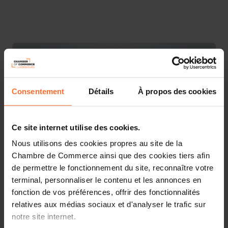
Consentement
Détails
À propos des cookies
Ce site internet utilise des cookies.
Nous utilisons des cookies propres au site de la
Chambre de Commerce ainsi que des cookies tiers afin
de permettre le fonctionnement du site, reconnaître votre
Vous êtes entrepreneur et cherchez à financer vos
terminal, personnaliser le contenu et les annonces en
projets professionnels ? Découvrez les informations-clé
fonction de vos préférences, offrir des fonctionnalités
sur l’accès au financement à travers 10 questions-
relatives aux médias sociaux et d'analyser le trafic sur
réponses essentielles. Ce workshop vous offre une
notre site internet.
présentation sommaire et des astuces pratiques pour