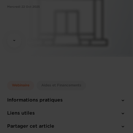
Mercredi 22 Oct 2025
Webinaire
Aides et Financements
Informations pratiques
Mercredi 22 Oct 2025
Liens utiles
13:30 - 14:00
Online Workshop
Partager cet article
M'inscrire
Français