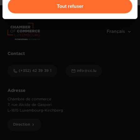
Pour de plus amples informations sur la manière dont
Tout refuser
nous utilisons lescookies et sommes amenés à traiter
vos données personnelles, vous pouvez consulter notre
Charte d’usage des cookies
et notre
Politique de
protection des données personnelles
.
Contact
(+352) 42 39 39 1
info@cc.lu
Adresse
Chambre de commerce
7, rue Alcide de Gasperi
L-1615 Luxembourg-Kirchberg
Direction