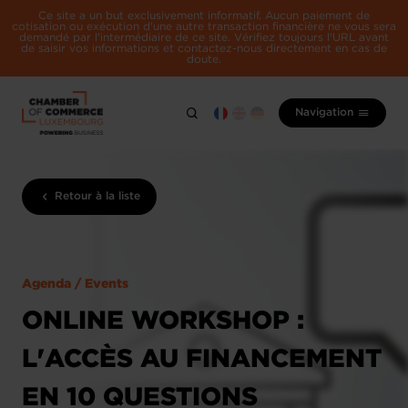
Ce site a un but exclusivement informatif. Aucun paiement de
cotisation ou exécution d'une autre transaction financière ne vous sera
demandé par l'intermédiaire de ce site. Vérifiez toujours l'URL avant
de saisir vos informations et contactez-nous directement en cas de
doute.
Navigation
Retour à la liste
Agenda / Events
ONLINE WORKSHOP :
L'ACCÈS AU FINANCEMENT
EN 10 QUESTIONS