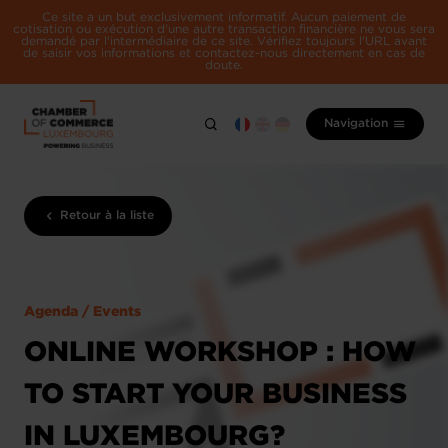
Ce site a un but exclusivement informatif. Aucun paiement de
cotisation ou exécution d'une autre transaction financière ne vous sera
demandé par l'intermédiaire de ce site. Vérifiez toujours l'URL avant
de saisir vos informations et contactez-nous directement en cas de
doute.
Navigation
Retour à la liste
Agenda / Events
ONLINE WORKSHOP : HOW
TO START YOUR BUSINESS
IN LUXEMBOURG?