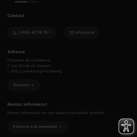
Contact
(+352) 42 39 39 1
info@cc.lu
Adresse
Chambre de commerce
7, rue Alcide de Gasperi
L-1615 Luxembourg-Kirchberg
Direction
Restez informé(e)
Restez informé(e) sur vos sujets d’actualités préférés.
S'inscrire à la newsletter