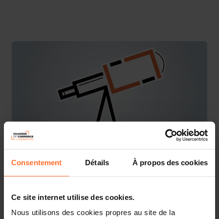
Consentement
Détails
À propos des cookies
You are starting a business from scratch or buying an
existing one in Luxembourg? Let’s get guided by the
advisors of the House of Entrepreneurship, the single
Ce site internet utilise des cookies.
point of contact for entrepreneurs.
Nous utilisons des cookies propres au site de la