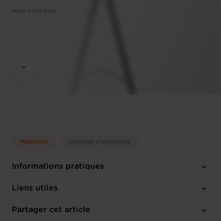
Mardi 7 Oct 2025
Webinaire
Création d'entreprise
Informations pratiques
Mardi 7 Oct 2025
Liens utiles
10:00 - 12:00
Online Workshop
Partager cet article
M'inscrire
Anglais