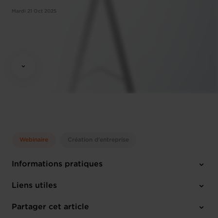
Mardi 21 Oct 2025
Webinaire
Création d'entreprise
Informations pratiques
Mardi 21 Oct 2025
Liens utiles
10:00 - 12:00
Online Workshop
Partager cet article
M'inscrire
Français