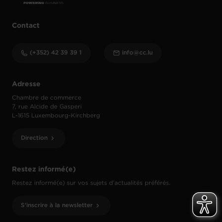
Contact
(+352) 42 39 39 1
info@cc.lu
Adresse
Chambre de commerce
7, rue Alcide de Gasperi
L-1615 Luxembourg-Kirchberg
Direction
Restez informé(e)
Restez informé(e) sur vos sujets d’actualités préférés.
S'inscrire à la newsletter