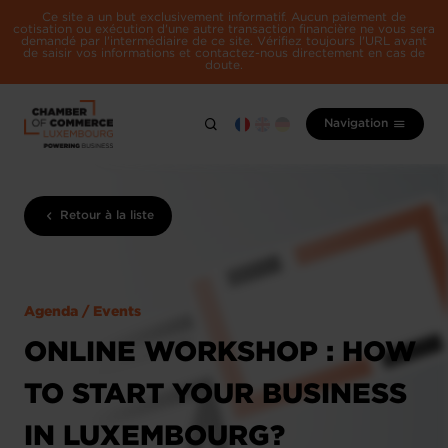
Ce site a un but exclusivement informatif. Aucun paiement de
cotisation ou exécution d'une autre transaction financière ne vous sera
demandé par l'intermédiaire de ce site. Vérifiez toujours l'URL avant
de saisir vos informations et contactez-nous directement en cas de
doute.
Navigation
Retour à la liste
Agenda / Events
ONLINE WORKSHOP : HOW
TO START YOUR BUSINESS
IN LUXEMBOURG?