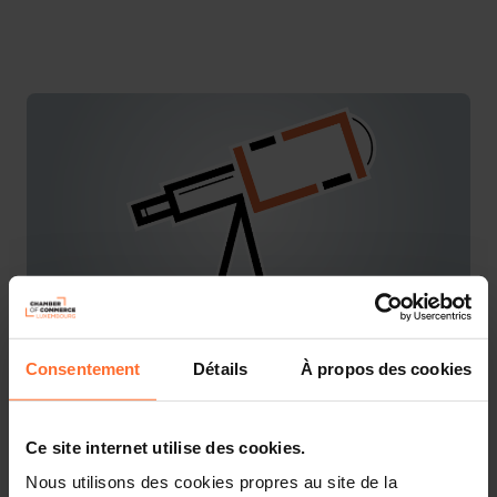
Consentement
Détails
À propos des cookies
You are starting a business from scratch or buying an
existing one in Luxembourg? Let’s get guided by the
advisors of the House of Entrepreneurship, the single
Ce site internet utilise des cookies.
point of contact for entrepreneurs.
Nous utilisons des cookies propres au site de la