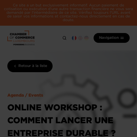
Ce site a un but exclusivement informatif. Aucun paiement de
cotisation ou exécution d'une autre transaction financière ne vous sera
demandé par l'intermédiaire de ce site. Vérifiez toujours l'URL avant
de saisir vos informations et contactez-nous directement en cas de
doute.
Navigation
Retour à la liste
Agenda / Events
ONLINE WORKSHOP :
COMMENT LANCER UNE
ENTREPRISE DURABLE ?