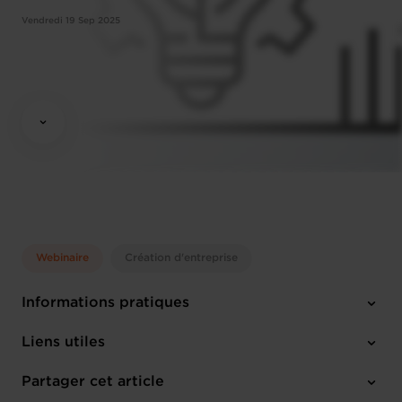
Vendredi 19 Sep 2025
Webinaire
Création d'entreprise
Informations pratiques
Vendredi 19 Sep 2025
Liens utiles
10:00 - 11:00
Online Workshop
Partager cet article
M'inscrire
Français