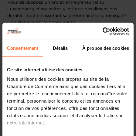
Vous développez un projet entrepreneurial au
Luxembourg et souhaitez y intégrer des dimensions
durables tout en assurant sa performance économique ?
Ce webinaire est fait pour vous !
Pourquoi participer ?
Consentement
Détails
À propos des cookies
L’entrepreneuriat durable ne se limite pas à un
engagement écologique : c’est avant tout un levier
stratégique de création de valeur durable et à long
Ce site internet utilise des cookies.
terme. Lors de cette session, nos experts vous guideront
pas à pas pour comprendre comment ancrer la durabilité
Nous utilisons des cookies propres au site de la
au cœur de votre modèle d’affaires, en vous appuyant sur
Chambre de Commerce ainsi que des cookies tiers afin
des outils concrets et des ressources locales.
de permettre le fonctionnement du site, reconnaître votre
terminal, personnaliser le contenu et les annonces en
Au programme :
fonction de vos préférences, offrir des fonctionnalités
relatives aux médias sociaux et d'analyser le trafic sur
Introduction aux concepts clés de la durabilité en
notre site internet.
entreprise
Utilisation de la
boussole des 10 principes du