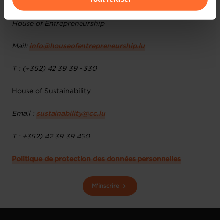
CONTACT:
nous utilisons lescookies et sommes amenés à traiter
vos données personnelles, vous pouvez consulter notre
House of Entrepreneurship
Charte d’usage des cookies
et notre
Politique de
protection des données personnelles
.
Mail:
info@houseofentrepreneurship.lu
T : (+352) 42 39 39 - 330
House of Sustainability
Email :
sustainability@cc.lu
T : +352) 42 39 39 450
Politique de protection des données personnelles
M'inscrire