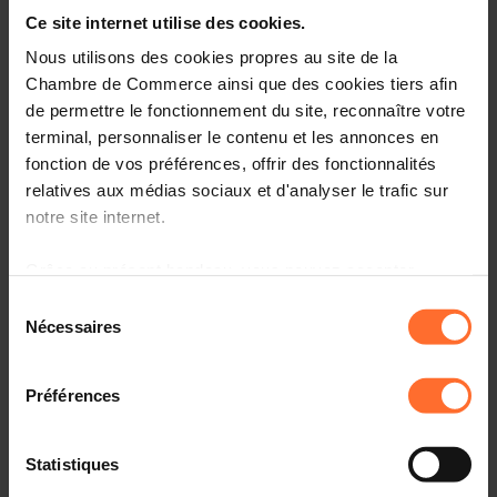
Entrepreneurship, le point de contact unique pour les
Ce site internet utilise des cookies.
entrepreneurs.
Nous utilisons des cookies propres au site de la
Comment? Participez à une prochaine session
Chambre de Commerce ainsi que des cookies tiers afin
«Comment établir son entreprise au Luxembourg?», qui
de permettre le fonctionnement du site, reconnaître votre
vous informera sur l’écosystème, le cadre réglementaire
terminal, personnaliser le contenu et les annonces en
et les démarches à suivre.
fonction de vos préférences, offrir des fonctionnalités
relatives aux médias sociaux et d'analyser le trafic sur
Programme
notre site internet.
Première partie: tutoriel, en 45 minutes
Grâce au présent bandeau, vous pouvez accepter,
refuser ou configurer les cookies selon vos préférences,
Sélection
Aperçu des organismes de soutien aux
à l’exception des cookies strictement nécessaires au
Nécessaires
entrepreneurs au Luxembourg
du
fonctionnement du site. Une description des différents
consentement
Principaux aspects administratifs, légaux et fiscaux à
cookies est accessible sous l’onglet « Détails » ci-
connaître
Préférences
dessus.
Comprendre la procédure liée à l’autorisation
d’établissement et les étapes suivantes
Il est précisé que la navigation sur le site et certaines
Statistiques
fonctionnalités (ex : lecture de vidéos, partage sur les