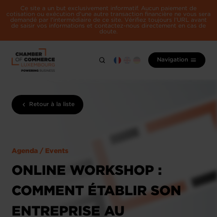
Ce site a un but exclusivement informatif. Aucun paiement de
cotisation ou exécution d'une autre transaction financière ne vous sera
demandé par l'intermédiaire de ce site. Vérifiez toujours l'URL avant
de saisir vos informations et contactez-nous directement en cas de
doute.
Navigation
Retour à la liste
Agenda / Events
ONLINE WORKSHOP :
COMMENT ÉTABLIR SON
ENTREPRISE AU