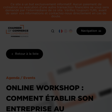
Ce site a un but exclusivement informatif. Aucun paiement de
cotisation ou exécution d'une autre transaction financière ne vous sera
demandé par l'intermédiaire de ce site. Vérifiez toujours l'URL avant
de saisir vos informations et contactez-nous directement en cas de
doute.
Navigation
Retour à la liste
Agenda / Events
ONLINE WORKSHOP :
COMMENT ÉTABLIR SON
ENTREPRISE AU