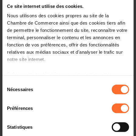
Entrepreneurship, le point de contact unique pour les
Ce site internet utilise des cookies.
entrepreneurs.
Nous utilisons des cookies propres au site de la
Comment? Participez à une prochaine session
Chambre de Commerce ainsi que des cookies tiers afin
«Comment établir son entreprise au Luxembourg?», qui
de permettre le fonctionnement du site, reconnaître votre
vous informera sur l’écosystème, le cadre réglementaire
terminal, personnaliser le contenu et les annonces en
et les démarches à suivre.
fonction de vos préférences, offrir des fonctionnalités
relatives aux médias sociaux et d'analyser le trafic sur
Programme
notre site internet.
Première partie: tutoriel, en 45 minutes
Grâce au présent bandeau, vous pouvez accepter,
refuser ou configurer les cookies selon vos préférences,
Sélection
Aperçu des organismes de soutien aux
à l’exception des cookies strictement nécessaires au
Nécessaires
entrepreneurs au Luxembourg
du
fonctionnement du site. Une description des différents
consentement
Principaux aspects administratifs, légaux et fiscaux à
cookies est accessible sous l’onglet « Détails » ci-
connaître
Préférences
dessus.
Comprendre la procédure liée à l’autorisation
d’établissement et les étapes suivantes
Il est précisé que la navigation sur le site et certaines
Statistiques
fonctionnalités (ex : lecture de vidéos, partage sur les