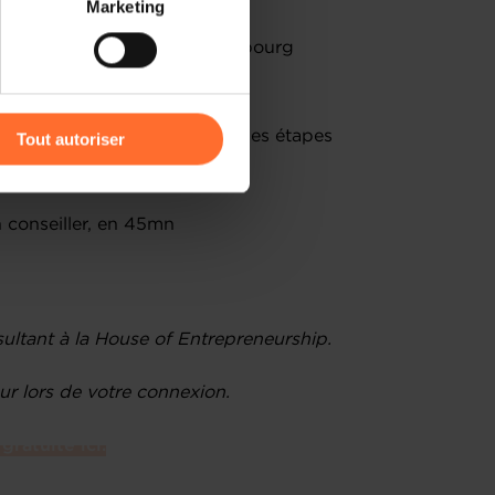
Marketing
) peuvent être affectées en
 aux entrepreneurs au Luxembourg
égaux et fiscaux à connaître
r l’icône flottante en bas à
orisation d’établissement et les étapes
Tout autoriser
amenés à traiter vos données
de protection des données
 conseiller, en 45mn
ultant à la House of Entrepreneurship.
r lors de votre connexion.
gratuite ici.