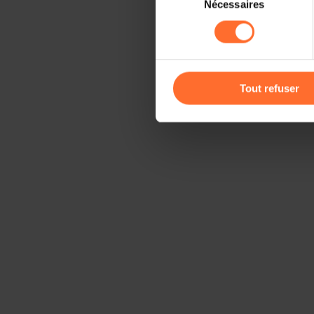
Nécessaires
du
sociaux, sauvegarde des préfé
consentement
cas de refus de tous les coo
Vous avez la possibilité de m
gauche de chaque page.
Tout refuser
Pour de plus amples informat
personnelles, vous pouvez c
personnelles
.