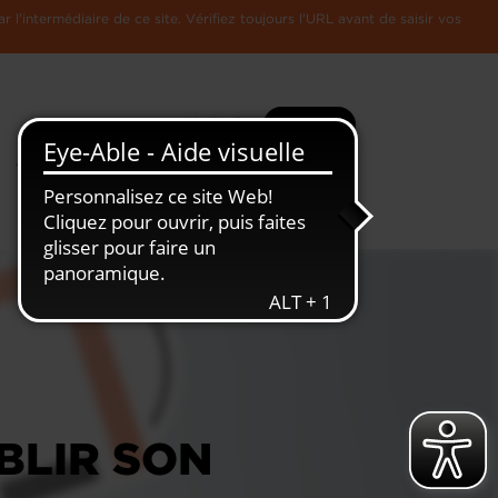
l'intermédiaire de ce site. Vérifiez toujours l'URL avant de saisir vos
Recherche
Plus
Toute
L'Economie
l'information
Luxembourgeoise
BLIR SON