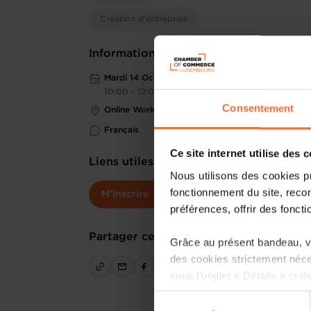
Création d'entreprise
Informations pratiques
Mardi 14 Oct 2025
10:00 - 12:00
Consentement
Online Workshop
Français
Ce site internet utilise des 
Liens utiles
Nous utilisons des cookies p
fonctionnement du site, recon
M'inscrire
préférences, offrir des foncti
Partager cet article
Grâce au présent bandeau, vo
des cookies strictement néce
sous l’onglet « Détails » ci-d
Sélection
Il est précisé que la navigati