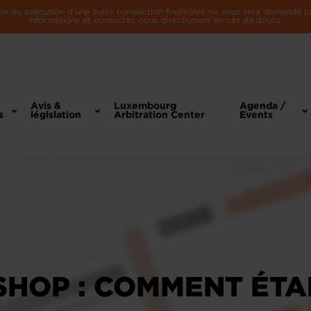
n ou exécution d'une autre transaction financière ne vous sera demandé par 
informations et contactez-nous directement en cas de doute.
Avis &
Luxembourg
Agenda /
s
législation
Arbitration Center
Events
HOP : COMMENT ÉTA