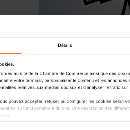
Détails
Vous lancez un nouveau business ou r
cookies.
Luxembourg? Laissez-vous guider par l
Entrepreneurship, le point de contact
ropres au site de la Chambre de Commerce ainsi que des cookies
naître votre terminal, personnaliser le contenu et les annonces 
Comment? Participez à une prochaine s
onnalités relatives aux médias sociaux et d'analyser le trafic sur n
au Luxembourg?», qui vous informera su
et les démarches à suivre.
us pouvez accepter, refuser ou configurer les cookies selon vos
ssaires au fonctionnement du site. Une description des différen
Programme
essus.
Première partie: tutoriel, en 45 minutes
on sur le site et certaines fonctionnalités (ex : lecture de vidéos,