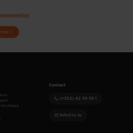
personnelles
crire
Contact
erce
(+352) 42 39 39 1
speri
-Kirchberg
info@cc.lu