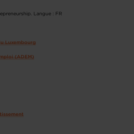
repreneurship. Langue : FR
e du Luxembourg
emploi (ADEM)
stissement