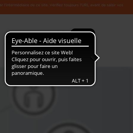
l'intermédiaire de ce site. Vérifiez toujours l'URL avant de saisir vos
Recherche
Plus
Toute
L'Economie
l'information
Luxembourgeoise