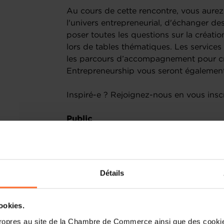
Au cours de cette rencontre, vous aurez
l'univers entrepreneurial, d'échanger de
poser toutes les questions sur la créatio
lors de tables thématiques. Les services
les parcours d’accompagnement pour cr
Entrepreneurship vous seront également
Inspiré-e ? Rejoignez-nous en vous inscr
Public
Cette rencontre en présentiel, tenue à l
accessible à toute personne souhaitant 
court ou long terme, au Luxembourg.
Détails
Objectif
cookies.
Connaître les étapes incontournables
ropres au site de la Chambre de Commerce ainsi que des cookies