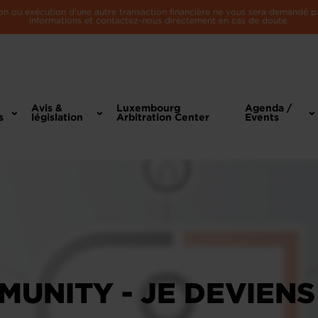
n ou exécution d'une autre transaction financière ne vous sera demandé par 
informations et contactez-nous directement en cas de doute.
Avis &
Luxembourg
Agenda /
s
législation
Arbitration Center
Events
MUNITY - JE DEVIENS