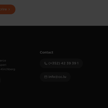
crire
Contact
erce
(+352) 42 39 39 1
speri
-Kirchberg
info@cc.lu