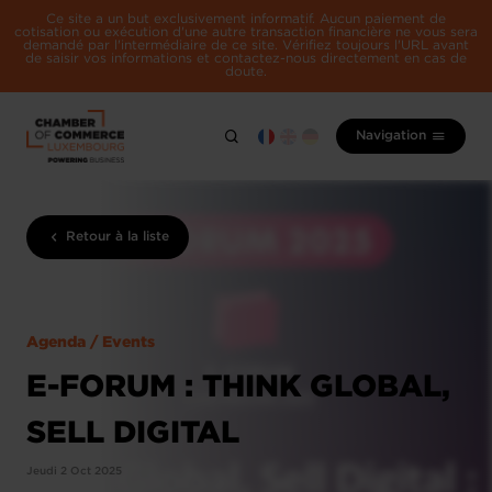
Ce site a un but exclusivement informatif. Aucun paiement de
cotisation ou exécution d'une autre transaction financière ne vous sera
demandé par l'intermédiaire de ce site. Vérifiez toujours l'URL avant
de saisir vos informations et contactez-nous directement en cas de
doute.
Navigation
Retour à la liste
Agenda / Events
E-FORUM : THINK GLOBAL,
SELL DIGITAL
Jeudi 2 Oct 2025