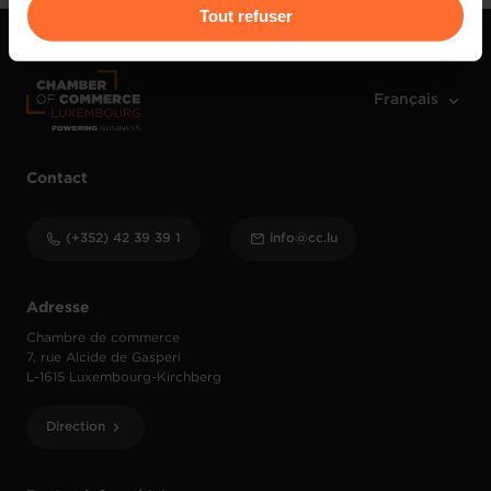
Pour de plus amples informations sur la manière dont
Tout refuser
nous utilisons lescookies et sommes amenés à traiter
vos données personnelles, vous pouvez consulter notre
Charte d’usage des cookies
et notre
Politique de
protection des données personnelles
.
Contact
(+352) 42 39 39 1
info@cc.lu
Adresse
Chambre de commerce
7, rue Alcide de Gasperi
L-1615 Luxembourg-Kirchberg
Direction