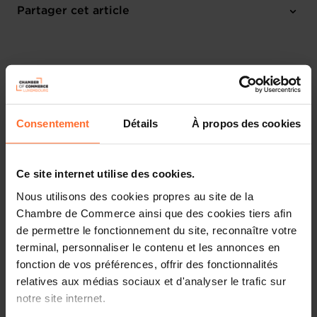
Chambre de Commerce
Partager cet article
M'inscrire
Français
Consentement
Détails
À propos des cookies
Ce site internet utilise des cookies.
Nous utilisons des cookies propres au site de la
Chambre de Commerce ainsi que des cookies tiers afin
de permettre le fonctionnement du site, reconnaître votre
terminal, personnaliser le contenu et les annonces en
fonction de vos préférences, offrir des fonctionnalités
Think Global, Sell Digital : l'e-commerce comme levier
relatives aux médias sociaux et d'analyser le trafic sur
d'expansion
notre site internet.
Rejoignez-nous pour une matinée inspirante dédiée à l’e-