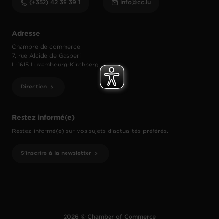
(+352) 42 39 39 1
info@cc.lu
Adresse
Chambre de commerce
7, rue Alcide de Gasperi
L-1615 Luxembourg-Kirchberg
Direction
Restez informé(e)
Restez informé(e) sur vos sujets d’actualités préférés.
S'inscrire à la newsletter
2026 © Chamber of Commerce