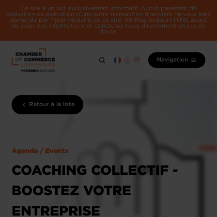
Ce site a un but exclusivement informatif. Aucun paiement de
cotisation ou exécution d'une autre transaction financière ne vous sera
demandé par l'intermédiaire de ce site. Vérifiez toujours l'URL avant
de saisir vos informations et contactez-nous directement en cas de
doute.
Navigation
Retour à la liste
Agenda / Events
COACHING COLLECTIF -
BOOSTEZ VOTRE
ENTREPRISE