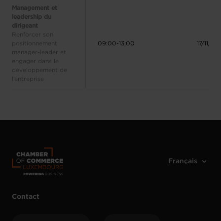
Management et
leadership du
dirigeant
Renforcer son
positionnement
09:00-13:00
17/11/20
manager-leader et
engager dans le
développement de
l’entreprise
Contact