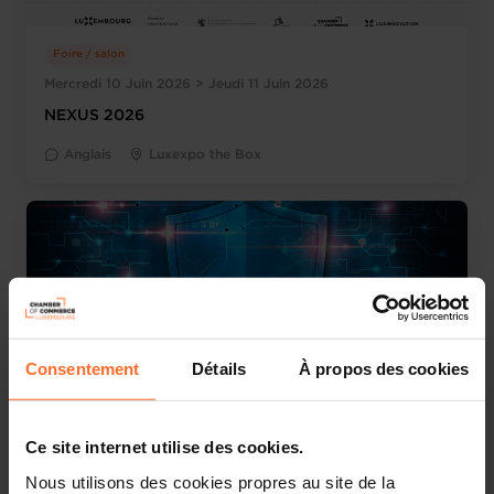
Foire / salon
Mercredi 10 Juin 2026 > Jeudi 11 Juin 2026
NEXUS 2026
Anglais
Luxexpo the Box
Consentement
Détails
À propos des cookies
Ce site internet utilise des cookies.
Foire / salon
Lundi 15 Juin 2026 > Vendredi 19 Juin 2026
Nous utilisons des cookies propres au site de la