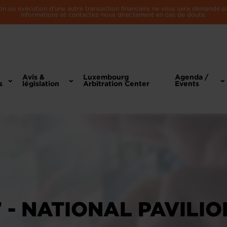
n ou exécution d'une autre transaction financière ne vous sera demandé par 
informations et contactez-nous directement en cas de doute.
Avis &
Luxembourg
Agenda /
s
législation
Arbitration Center
Events
 - NATIONAL PAVILIO