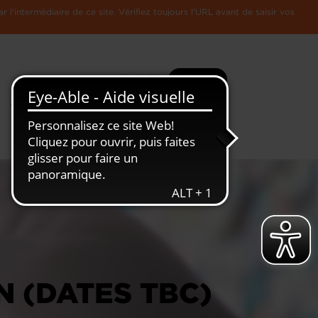
l'intermédiaire de ce site. Vérifiez toujours l'URL avant de saisir vos
Recherche
Plus
Toute
L'Economie
l'information
Luxembourgeoise
N (DATES TBC)