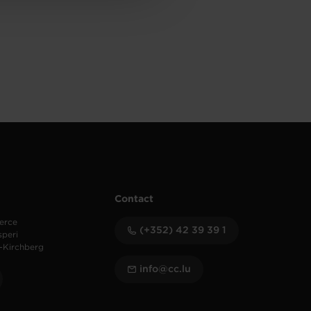
Contact
erce
(+352) 42 39 39 1
speri
-Kirchberg
info@cc.lu