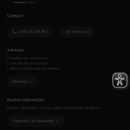
Contact
(+352) 42 39 39 1
info@cc.lu
Adresse
Chambre de commerce
7, rue Alcide de Gasperi
L-1615 Luxembourg-Kirchberg
Direction
Restez informé(e)
Restez informé(e) sur vos sujets d’actualités préférés.
S'inscrire à la newsletter