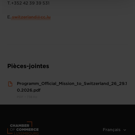
T. +352 42 39 39 531
E.
​ switzerland@cc.lu​
Pièces-jointes
Programm_Official_Mission_to_Switzerland_26_29.1
0.2026.pdf
PDF • 738 Ko