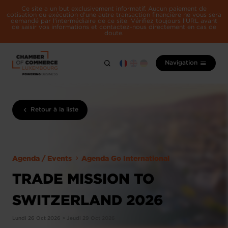
Ce site a un but exclusivement informatif. Aucun paiement de
cotisation ou exécution d'une autre transaction financière ne vous sera
demandé par l'intermédiaire de ce site. Vérifiez toujours l'URL avant
de saisir vos informations et contactez-nous directement en cas de
doute.
Navigation
Retour à la liste
Agenda / Events
Agenda Go International
TRADE MISSION TO
SWITZERLAND 2026
Lundi 26 Oct 2026 > Jeudi 29 Oct 2026