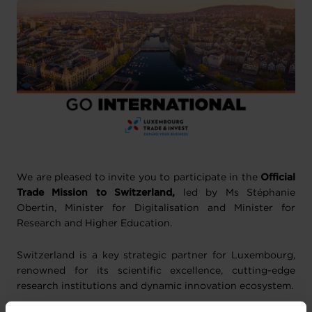
We are pleased to invite you to participate in the
Official
Trade Mission to Switzerland,
led by Ms Stéphanie
Obertin, Minister for Digitalisation and Minister for
Research and Higher Education.
Switzerland is a key strategic partner for Luxembourg,
renowned for its scientific excellence, cutting-edge
research institutions and dynamic innovation ecosystem.