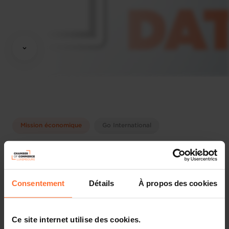
Mission économique
Go International
Informations pratiques
Dimanche 6 Déc 2026 > Jeudi 10 Déc 2026
Partager cet article
Consentement
Détails
À propos des cookies
Anglais
Ce site internet utilise des cookies.