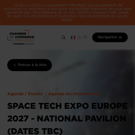
Ce site a un but exclusivement informatif. Aucun paiement de
cotisation ou exécution d'une autre transaction financière ne vous sera
demandé par l'intermédiaire de ce site. Vérifiez toujours l'URL avant
de saisir vos informations et contactez-nous directement en cas de
doute.
Navigation
Retour à la liste
Agenda / Events
Agenda Go International
SPACE TECH EXPO EUROPE
2027 - NATIONAL PAVILION
(DATES TBC)