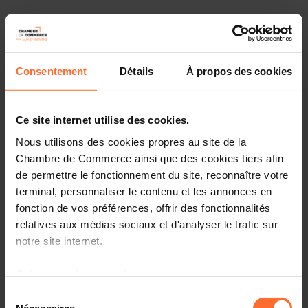
Anglais
Consentement
Détails
À propos des cookies
Ce site internet utilise des cookies.
Nous utilisons des cookies propres au site de la
Chambre de Commerce ainsi que des cookies tiers afin
de permettre le fonctionnement du site, reconnaître votre
terminal, personnaliser le contenu et les annonces en
fonction de vos préférences, offrir des fonctionnalités
relatives aux médias sociaux et d'analyser le trafic sur
notre site internet.
More information about Space Tech Expo can be
found
HERE
.
Grâce au présent bandeau, vous pouvez accepter,
refuser ou configurer les cookies selon vos préférences,
Sélection
Details about the national pavilion will be available on
à l’exception des cookies strictement nécessaires au