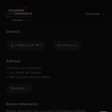
Charte d’usage des cookies
et notre
Politique de
protection des données personnelles
.
Contact
(+352) 42 39 39 1
info@cc.lu
Adresse
Chambre de commerce
7, rue Alcide de Gasperi
L-1615 Luxembourg-Kirchberg
Direction
Restez informé(e)
Restez informé(e) sur vos sujets d’actualités préférés.