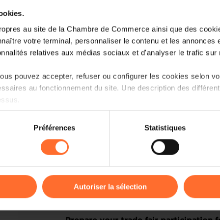
cookies.
ropres au site de la Chambre de Commerce ainsi que des cookies
naître votre terminal, personnaliser le contenu et les annonces 
onnalités relatives aux médias sociaux et d'analyser le trafic sur n
us pouvez accepter, refuser ou configurer les cookies selon vos
ssaires au fonctionnement du site. Une description des différen
essus.
More information about Space Tech Ex
on sur le site et certaines fonctionnalités (ex : lecture de vidéos,
Préférences
Statistiques
rences de lecture vidéo, personnalisation de l’affichage du site
Details about the national pavilion will 
kies ou des cookies non nécessaires.
Interested? Please click on the button b
odifier ou retirer votre consentement à tout moment en cliquant su
Autoriser la sélection
I am in
ions sur la manière dont nous utilisons lescookies et sommes 
onsulter notre
Charte d’usage des cookies
et notre
Politique 