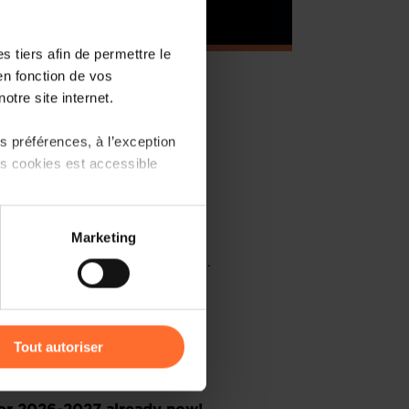
 tiers afin de permettre le
en fonction de vos
otre site internet.
 préférences, à l’exception
ts cookies est accessible
po can be found
HERE
.
 partage sur les réseaux
Marketing
) peuvent être affectées en
be available on this page soon.
elow to mark your interest:
r l’icône flottante en bas à
Tout autoriser
terested
amenés à traiter vos données
de protection des données