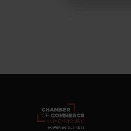
personnelles
.