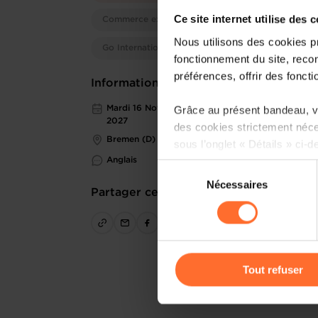
Ce site internet utilise des 
Commerce extérieur
Nous utilisons des cookies p
Go International
fonctionnement du site, recon
préférences, offrir des foncti
Informations pratiques
Grâce au présent bandeau, vo
Mardi 16 Nov 2027 > Jeudi 18 Nov
2027
des cookies strictement néce
Bremen (D)
sous l’onglet « Détails » ci-d
Anglais
Sélection
Il est précisé que la navigati
Nécessaires
du
Partager cet article
sociaux, sauvegarde des préfé
consentement
cas de refus de tous les coo
Vous avez la possibilité de m
gauche de chaque page.
Tout refuser
Pour de plus amples informat
personnelles, vous pouvez c