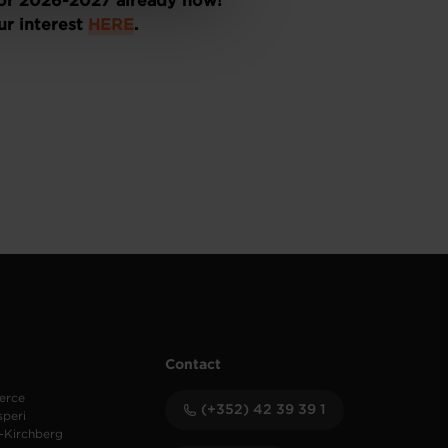
 for 2026-2027 already now!
r interest
HERE
.
Contact
erce
(+352) 42 39 39 1
speri
-Kirchberg