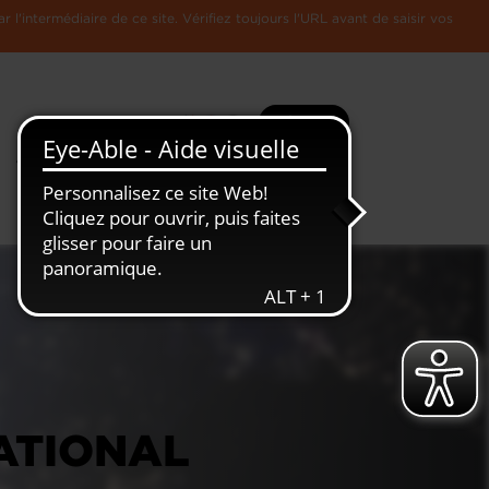
l'intermédiaire de ce site. Vérifiez toujours l'URL avant de saisir vos
Recherche
Plus
Toute
L'Economie
l'information
Luxembourgeoise
NATIONAL