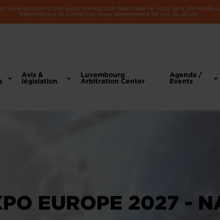
n ou exécution d'une autre transaction financière ne vous sera demandé par 
informations et contactez-nous directement en cas de doute.
Avis &
Luxembourg
Agenda /
s
législation
Arbitration Center
Events
XPO EUROPE 2027 - 