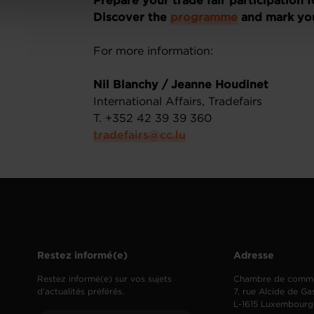
Prepare your trade fair participation
Discover the
programme
and mark you
For more information:
Nil Blanchy / Jeanne Houdinet
International Affairs, Tradefairs
T. +352 42 39 39 360
tradefairs@cc.lu
Restez informé(e)
Adresse
Restez informé(e) sur vos sujets
Chambre de comm
d’actualités préférés.
7, rue Alcide de Ga
L-1615 Luxembourg