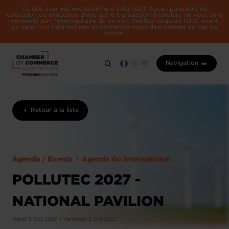
Ce site a un but exclusivement informatif. Aucun paiement de
cotisation ou exécution d'une autre transaction financière ne vous sera
demandé par l'intermédiaire de ce site. Vérifiez toujours l'URL avant
de saisir vos informations et contactez-nous directement en cas de
doute.
Navigation
Retour à la liste
Agenda / Events
Agenda Go International
POLLUTEC 2027 -
NATIONAL PAVILION
Mardi 5 Oct 2027 > Vendredi 8 Oct 2027