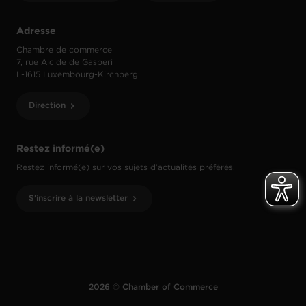
Adresse
Chambre de commerce
7, rue Alcide de Gasperi
L-1615 Luxembourg-Kirchberg
Direction
Restez informé(e)
Restez informé(e) sur vos sujets d’actualités préférés.
S'inscrire à la newsletter
2026 © Chamber of Commerce