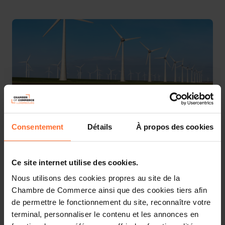
2 pièces-jointes
Consentement
Détails
À propos des cookies
More information about Pollutec can be found
here.
Ce site internet utilise des cookies.
Nous utilisons des cookies propres au site de la
Details about the national pavilion will be available on
Chambre de Commerce ainsi que des cookies tiers afin
this page soon.
de permettre le fonctionnement du site, reconnaître votre
terminal, personnaliser le contenu et les annonces en
Interested? Please click on the button below to mark