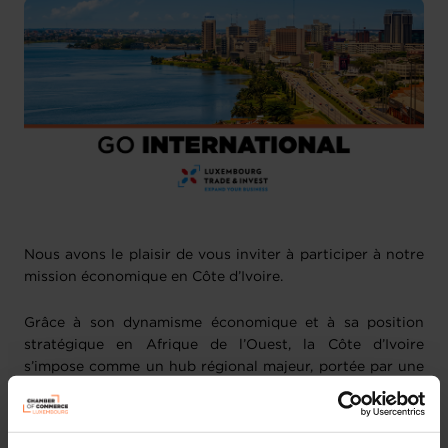
Nous avons le plaisir de vous inviter à participer à notre
mission économique en Côte d’Ivoire.
Grâce à son dynamisme économique et à sa position
stratégique en Afrique de l’Ouest, la Côte d’Ivoire
s’impose comme un hub régional majeur, portée par une
croissance soutenue et un nouveau
Plan national de
développement 2026-2030
qui vise à hisser le pays au
rang des nations à revenu intermédiaire supérieur.