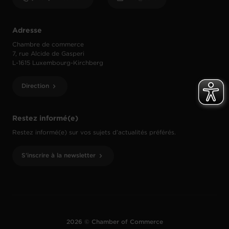
Adresse
Chambre de commerce
7, rue Alcide de Gasperi
L-1615 Luxembourg-Kirchberg
Direction
Restez informé(e)
Restez informé(e) sur vos sujets d’actualités préférés.
S'inscrire à la newsletter
2026 © Chamber of Commerce