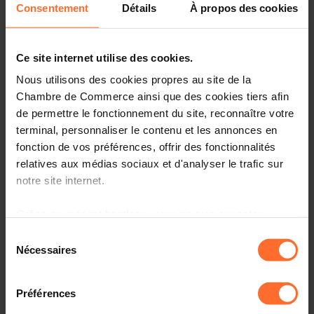
Consentement
Détails
À propos des cookies
Dans ce contexte favorable, le marché ivoirien offre aux
entreprises luxembourgeoises de réelles perspectives
dans des secteurs clés tels que les
technologies
Ce site internet utilise des cookies.
numériques
, la
construction
et la
transformation
Nous utilisons des cookies propres au site de la
industrielle.
établir des contacts de haut niveau et se
Chambre de Commerce ainsi que des cookies tiers afin
positionner sur un marché en pleine expansion.
de permettre le fonctionnement du site, reconnaître votre
terminal, personnaliser le contenu et les annonces en
La mission se déroulera à Abidjan, capitale économique
fonction de vos préférences, offrir des fonctionnalités
du pays et véritable point d’ancrage stratégique pour les
relatives aux médias sociaux et d'analyser le trafic sur
entreprises luxembourgeoises souhaitant renforcer leur
présence dans la région. Les participants pourront
notre site internet.
identifier des projets à forte valeur ajoutée, établir des
contacts de haut niveau et se positionner sur un marché
Grâce au présent bandeau, vous pouvez accepter,
en pleine expansion
refuser ou configurer les cookies selon vos préférences,
Sélection
à l’exception des cookies strictement nécessaires au
Nécessaires
du
Dates :
8 - 11 novembre 2026
fonctionnement du site. Une description des différents
consentement
Lieu :
Abidjan, Côte d’Ivoire
cookies est accessible sous l’onglet « Détails » ci-
Préférences
dessus.
INSCRIPTION
PROGRAMME