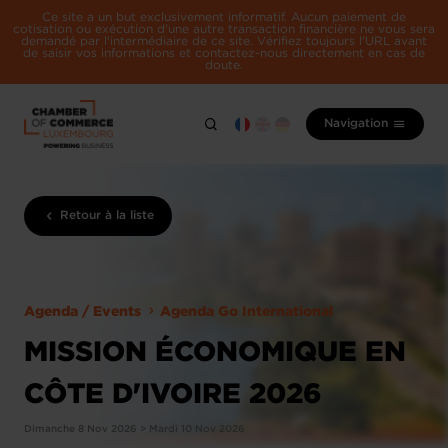
Ce site a un but exclusivement informatif. Aucun paiement de
cotisation ou exécution d'une autre transaction financière ne vous sera
demandé par l'intermédiaire de ce site. Vérifiez toujours l'URL avant
de saisir vos informations et contactez-nous directement en cas de
doute.
Navigation
Retour à la liste
Agenda / Events
Agenda Go International
MISSION ÉCONOMIQUE EN
CÔTE D'IVOIRE​ 2026
Dimanche 8 Nov 2026 > Mardi 10 Nov 2026