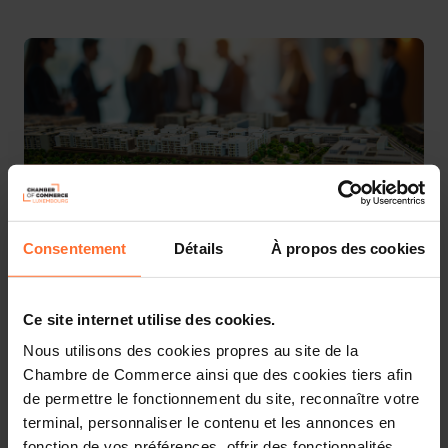
3 pièces-jointes
Consentement
Détails
À propos des cookies
More information about Mipim can be found
here.
Ce site internet utilise des cookies.
Details about the national pavilion will be available on
Nous utilisons des cookies propres au site de la
this page soon.
Chambre de Commerce ainsi que des cookies tiers afin
de permettre le fonctionnement du site, reconnaître votre
Interested? Please click on the button below to mark
terminal, personnaliser le contenu et les annonces en
your interest:
fonction de vos préférences, offrir des fonctionnalités