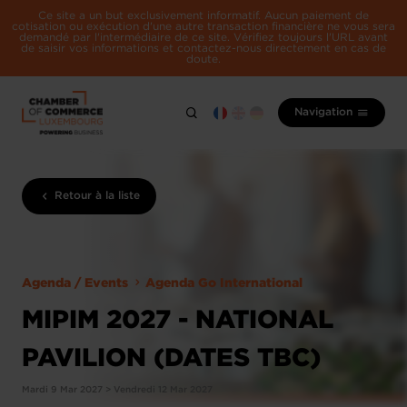
Ce site a un but exclusivement informatif. Aucun paiement de
cotisation ou exécution d'une autre transaction financière ne vous sera
demandé par l'intermédiaire de ce site. Vérifiez toujours l'URL avant
de saisir vos informations et contactez-nous directement en cas de
doute.
Navigation
Retour à la liste
Agenda / Events
Agenda Go International
MIPIM 2027 - NATIONAL
PAVILION (DATES TBC)
Mardi 9 Mar 2027 > Vendredi 12 Mar 2027