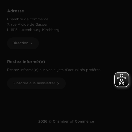
Adresse
Chambre de commerce
7, rue Alcide de Gasperi
L-1615 Luxembourg-Kirchberg
Direction
Restez informé(e)
Restez informé(e) sur vos sujets d’actualités préférés.
S'inscrire à la newsletter
2026 © Chamber of Commerce