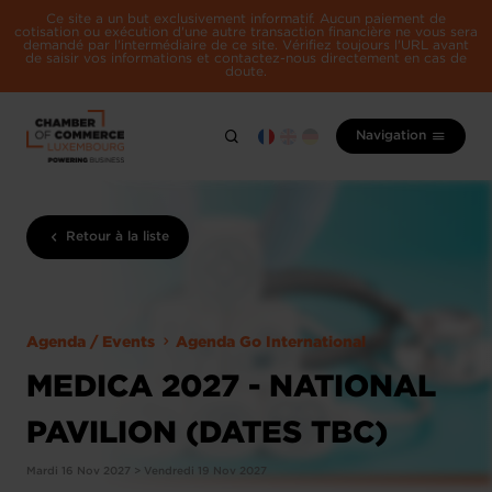
Ce site a un but exclusivement informatif. Aucun paiement de
cotisation ou exécution d'une autre transaction financière ne vous sera
demandé par l'intermédiaire de ce site. Vérifiez toujours l'URL avant
de saisir vos informations et contactez-nous directement en cas de
doute.
Navigation
Retour à la liste
Agenda / Events
Agenda Go International
MEDICA 2027 - NATIONAL
PAVILION (DATES TBC)
Mardi 16 Nov 2027 > Vendredi 19 Nov 2027