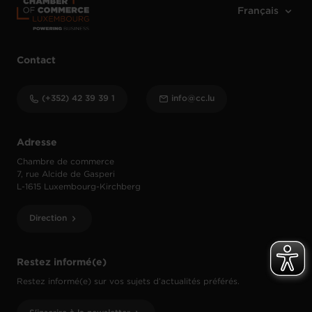
Contact
(+352) 42 39 39 1
info@cc.lu
Adresse
Chambre de commerce
7, rue Alcide de Gasperi
L-1615 Luxembourg-Kirchberg
Direction
Restez informé(e)
Restez informé(e) sur vos sujets d’actualités préférés.