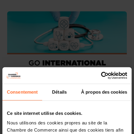
Consentement
Détails
À propos des cookies
We are pleased to invite you to join the National Pavilion
at
MEDICA
(more information about the event can be
found
here
).
Ce site internet utilise des cookies.
This National Pavilion is organised by the Ministry of
Nous utilisons des cookies propres au site de la
Foreign and European Affairs, Defence, Development
Chambre de Commerce ainsi que des cookies tiers afin