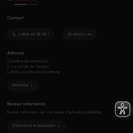
Contact
(+352) 42 39 39 1
info@cc.lu
Adresse
Chambre de commerce
7, rue Alcide de Gasperi
L-1615 Luxembourg-Kirchberg
Direction
Restez informé(e)
Restez informé(e) sur vos sujets d’actualités préférés.
S'inscrire à la newsletter