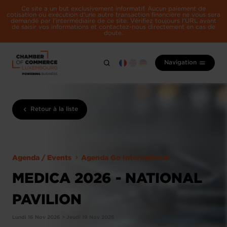
Ce site a un but exclusivement informatif. Aucun paiement de
cotisation ou exécution d'une autre transaction financière ne vous sera
demandé par l'intermédiaire de ce site. Vérifiez toujours l'URL avant
de saisir vos informations et contactez-nous directement en cas de
doute.
Navigation
Retour à la liste
Agenda / Events
Agenda Go International
MEDICA 2026 - NATIONAL
PAVILION
Lundi 16 Nov 2026 > Jeudi 19 Nov 2026