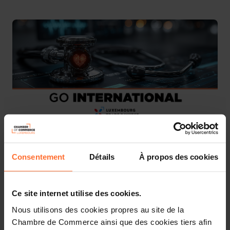
We are pleased to invite you to join the National Pavilion
Consentement
Détails
À propos des cookies
at MEDICA, the leading trade fair for the medical
technology and healthcare industry.
Ce site internet utilise des cookies.
This National Pavilion is organised by the Ministry of
Nous utilisons des cookies propres au site de la
Foreign and European Affairs, Defence, Development
Cooperation and Foreign Trade in collaboration with the
Chambre de Commerce ainsi que des cookies tiers afin