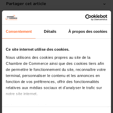
Lundi 27 Sep 2027 > Vendredi 1 Oct 2027
Partager cet article
Poznan (P)
Anglais
Consentement
Détails
À propos des cookies
Ce site internet utilise des cookies.
Nous utilisons des cookies propres au site de la
Chambre de Commerce ainsi que des cookies tiers afin
de permettre le fonctionnement du site, reconnaître votre
terminal, personnaliser le contenu et les annonces en
fonction de vos préférences, offrir des fonctionnalités
relatives aux médias sociaux et d'analyser le trafic sur
notre site internet.
More information about the International Astronautical
Grâce au présent bandeau, vous pouvez accepter,
Congress (IAC) can be found
here
.
refuser ou configurer les cookies selon vos préférences,