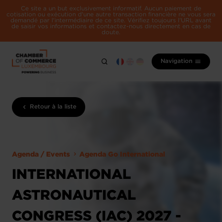
Ce site a un but exclusivement informatif. Aucun paiement de
cotisation ou exécution d'une autre transaction financière ne vous sera
demandé par l'intermédiaire de ce site. Vérifiez toujours l'URL avant
de saisir vos informations et contactez-nous directement en cas de
doute.
Navigation
Retour à la liste
Agenda / Events
Agenda Go International
INTERNATIONAL
ASTRONAUTICAL
CONGRESS (IAC) 2027 -