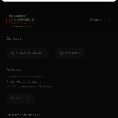
vos données personnelles, vous pouvez consulter notre
Charte d’usage des cookies
et notre
Politique de
protection des données personnelles
.
Contact
(+352) 42 39 39 1
info@cc.lu
Adresse
Chambre de commerce
7, rue Alcide de Gasperi
L-1615 Luxembourg-Kirchberg
Direction
Restez informé(e)