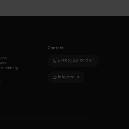
Contact
erce
(+352) 42 39 39 1
speri
-Kirchberg
info@cc.lu