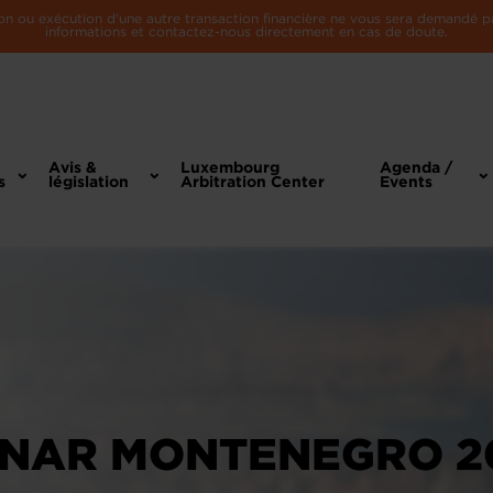
n ou exécution d'une autre transaction financière ne vous sera demandé par 
informations et contactez-nous directement en cas de doute.
Avis &
Luxembourg
Agenda /
s
législation
Arbitration Center
Events
INAR MONTENEGRO 2