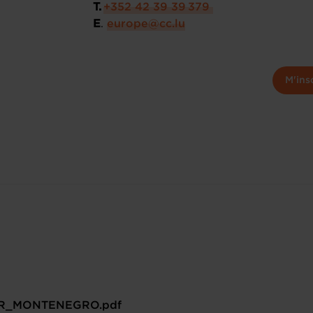
T.
+352 42 39 39 379
E
.
europe@cc.lu
M'ins
R_MONTENEGRO.pdf