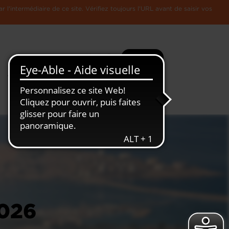
l'intermédiaire de ce site. Vérifiez toujours l'URL avant de saisir vos
Recherche
Plus
Toute
L'Economie
l'information
Luxembourgeoise
026