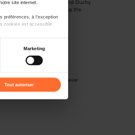
otre site internet.
ear as Montenegro and the Grand Duchy
lomatic relations, highlighting the
 préférences, à l’exception
ts cookies est accessible
 partage sur les réseaux
mmerce
Marketing
) peuvent être affectées en
MME
r l’icône flottante en bas à
rge. Online registration is however
Tout autoriser
 2026.
amenés à traiter vos données
de protection des données