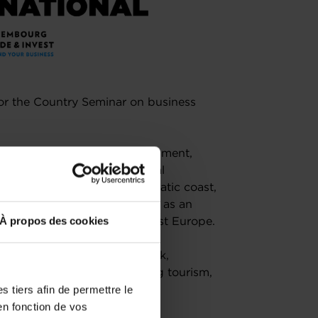
 for the Country Seminar on business
d a business-friendly environment,
 destination for international
trategic location on the Adriatic coast,
s, has positioned the country as an
À propos des cookies
Western Balkans and Southeast Europe.
Montenegro's economic outlook,
nts in key sectors, including tourism,
 tiers afin de permettre le
.
en fonction de vos