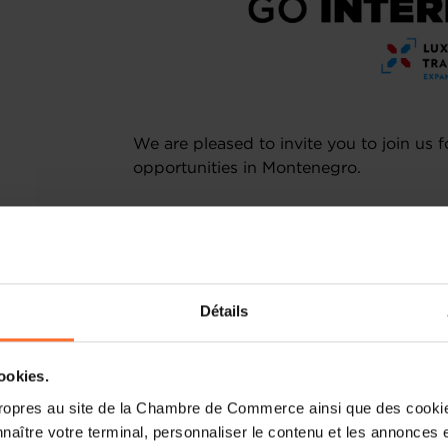
We are pleased to invite you to join us
opportunities in Montenegro.
Driven by ongoing structural reforms an
Montenegro has emerged as an attractive
investment and business expansion. Its s
combined with investor-oriented policie
Détails
increasingly important gateway to the 
The seminar will provide insights into 
cookies.
investment climate and recent developme
ropres au site de la Chambre de Commerce ainsi que des cookies
energy, ICT, infrastructure and logistics
naître votre terminal, personnaliser le contenu et les annonces 