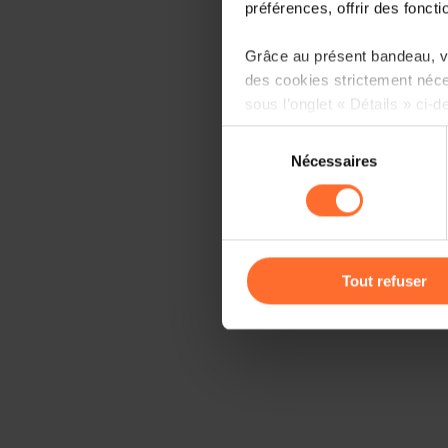
préférences, offrir des foncti
Grâce au présent bandeau, vo
des cookies strictement néce
sous l’onglet « Détails » ci-d
Sélection
Il est précisé que la navigati
Nécessaires
du
sociaux, sauvegarde des préfé
consentement
cas de refus de tous les coo
Vous avez la possibilité de m
gauche de chaque page.
Tout refuser
Pour de plus amples informat
personnelles, vous pouvez c
personnelles
.